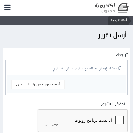
أسئلة البرمجة
أرسل تقرير
تبليغك
يمكنك إرسال رسالة مع التقرير بشكل اختياري
أضف صورة من رابط خارجي
التحقق البشري