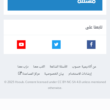
تابعنا على
عن أكاديمية حسوب
الأسئلة الشائعة
اكتب معنا
درّب معنا
إرشادات الاستخدام
بيان الخصوصية
مركز المساعدة
© 2025
Hsoub
.
Content licensed under
CC BY-NC-SA 4.0
unless mentioned
otherwise.