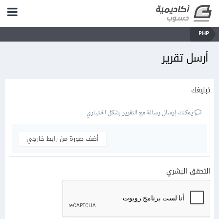
PHP
أرسل تقرير
تبليغك
يمكنك إرسال رسالة مع التقرير بشكل اختياري
أضف صورة من رابط خارجي
التحقق البشري