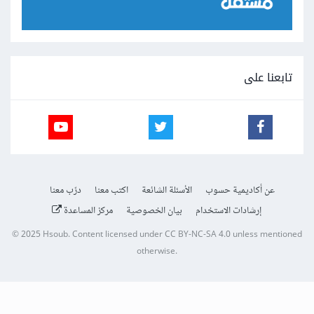
تابعنا على
عن أكاديمية حسوب
الأسئلة الشائعة
اكتب معنا
درّب معنا
إرشادات الاستخدام
بيان الخصوصية
مركز المساعدة
© 2025
Hsoub
.
Content licensed under
CC BY-NC-SA 4.0
unless mentioned
otherwise.