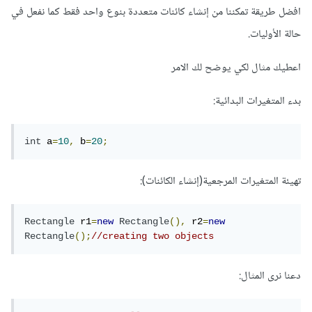
افضل طريقة تمكننا من إنشاء كائنات متعددة بنوع واحد فقط كما نفعل في
حالة الأوليات.
اعطيك مثال لكي يوضح لك الامر
بدء المتغيرات البدائية:
int
 a
=
10
,
 b
=
20
;
تهيئة المتغيرات المرجعية(إنشاء الكائنات):
Rectangle
 r1
=
new
Rectangle
(),
 r2
=
new
Rectangle
();
//creating two objects  
دعنا نرى المثال: