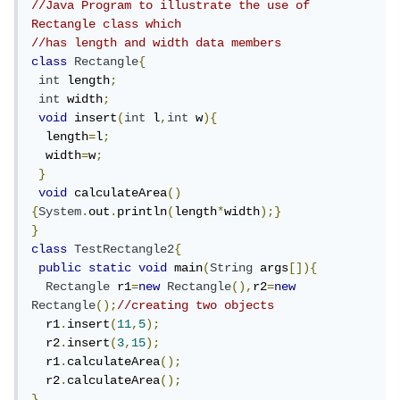
//Java Program to illustrate the use of 
Rectangle class which  
//has length and width data members  
class
Rectangle
{
int
 length
;
int
 width
;
void
 insert
(
int
 l
,
int
 w
){
  length
=
l
;
  width
=
w
;
}
void
 calculateArea
()
{
System
.
out
.
println
(
length
*
width
);}
}
class
TestRectangle2
{
public
static
void
 main
(
String
 args
[]){
Rectangle
 r1
=
new
Rectangle
(),
r2
=
new
Rectangle
();
//creating two objects  
  r1
.
insert
(
11
,
5
);
  r2
.
insert
(
3
,
15
);
  r1
.
calculateArea
();
  r2
.
calculateArea
();
}