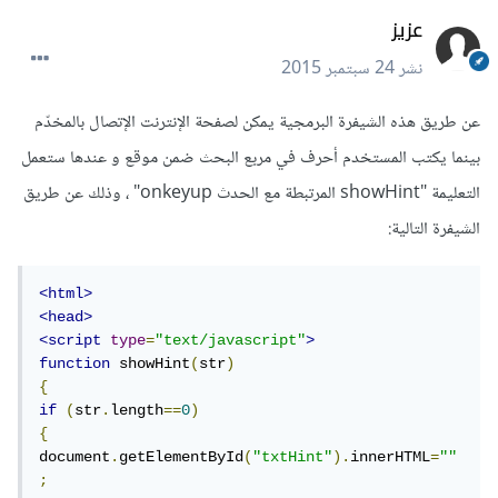
عزيز
نشر
24 سبتمبر 2015
عن طريق هذه الشيفرة البرمجية يمكن لصفحة الإنترنت الإتصال بالمخدّم
بينما يكتب المستخدم أحرف في مربع البحث ضمن موقع و عندها ستعمل
التعليمة "showHint المرتبطة مع الحدث onkeyup" ، وذلك عن طريق
الشيفرة التالية:
<html>
<head>
<script
type
=
"text/javascript"
>
function
 showHint
(
str
)
{
if
(
str
.
length
==
0
)
{
document
.
getElementById
(
"txtHint"
).
innerHTML
=
""
;