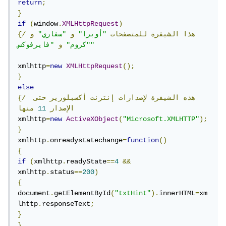
return
;
}
if
(
window
.
XMLHttpRequest
)
{/هذا
الشيفرة
للمتصفحات
"أوبرا"
و
"سفاري"
و
"فايرفوكس"
"كروم"
و
xmlhttp
=
new
XMLHttpRequest
();
}
else
هذه
الشيفرة
لإصدارات
إنترنت
أكسبلورير
حتى
{/
الإصدار
11
منها
xmlhttp
=
new
ActiveXObject
(
"Microsoft.XMLHTTP"
);
}
xmlhttp
.
onreadystatechange
=
function
()
{
if
(
xmlhttp
.
readyState
==
4
&&
xmlhttp
.
status
==
200
)
{
document
.
getElementById
(
"txtHint"
).
innerHTML
=
xm
lhttp
.
responseText
;
}
}