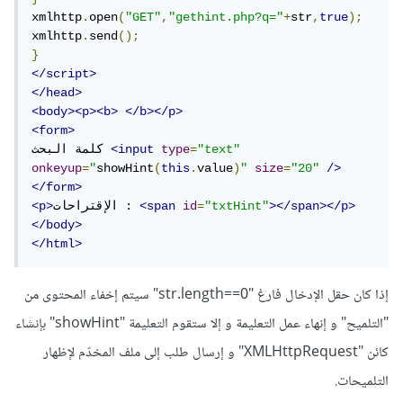
xmlhttp
.
open
(
"GET"
,
"gethint.php?q="
+
str
,
true
);
xmlhttp
.
send
();
}
</script>
</head>
<body><p><b>
</b></p>
<form>
"text"
=
type
<input
كلمة البحث 
onkeyup
=
"
showHint
(
this
.
value
)
"
size
=
"20"
/>
</form>
></span></p>
"txtHint"
=
id
<span
الإقتراحات : 
<p>
</body>
</html>
إذا كان حقل الإدخال فارغ "str.length==0" سيتم إخفاء المحتوى من
"التلميح" و إنهاء عمل التعليمة و إلا ستقوم التعليمة "showHint" بإنشاء
كائن "XMLHttpRequest" و إرسال طلب إلى ملف المخدّم لإظهار
التلميحات.