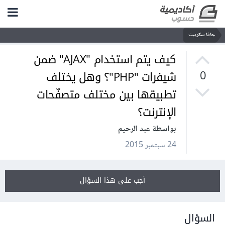
جافا سكريبت
كيف يتم استخدام "AJAX" ضمن
شيفرات "PHP"؟ وهل يختلف
0
تطبيقها بين مختلف متصفّحات
الإنترنت؟
بواسطة عبد الرحيم
24 سبتمبر 2015
أجب على هذا السؤال
السؤال