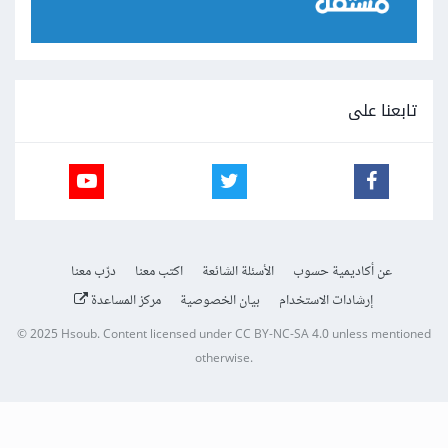
تابعنا على
عن أكاديمية حسوب
الأسئلة الشائعة
اكتب معنا
درّب معنا
إرشادات الاستخدام
بيان الخصوصية
مركز المساعدة
© 2025
Hsoub
.
Content licensed under
CC BY-NC-SA 4.0
unless mentioned
otherwise.