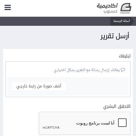
أسئلة البرمجة
أرسل تقرير
تبليغك
يمكنك إرسال رسالة مع التقرير بشكل اختياري
أضف صورة من رابط خارجي
التحقق البشري