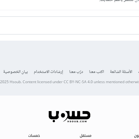
الأسئلة الشائعة
اكتب معنا
درّب معنا
إرشادات الاستخدام
بيان الخصوصية
 2025
Hsoub
.
Content licensed under
CC BY-NC-SA 4.0
unless mentioned otherwi