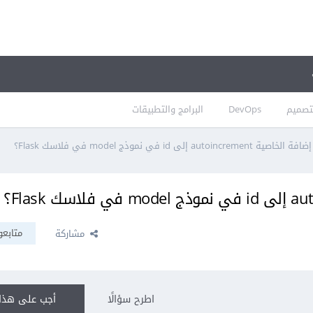
تصميم
DevOps
البرامج والتطبيقات
autoincre إلى id في نموذج model في فلاسك Flask؟
متابعو
مشاركة
اطرح سؤالًا
أجب على هذا 