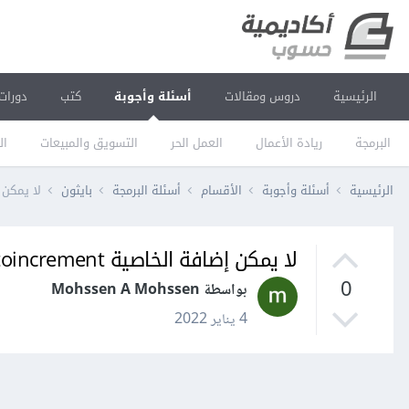
الرئيسية
دروس ومقالات
أسئلة وأجوبة
كتب
دورات
البرمجة
ريادة الأعمال
العمل الحر
التسويق والمبيعات
ال
الرئيسية
أسئلة وأجوبة
الأقسام
أسئلة البرمجة
بايثون
لا يمكن إضافة الخاصية ment
لا يمكن إضافة الخاصية autoincrement إلى id في نموذج model في فلاسك Flask؟
0
بواسطة Mohssen A Mohssen
4 يناير 2022