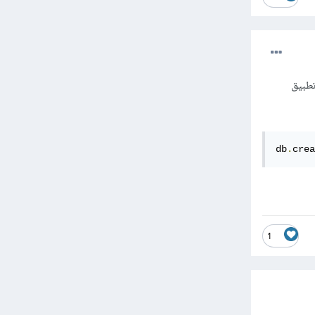
تطبيق
db
.
crea
1