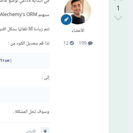
في البداية لاداعي لوضع خاصية toincrement
1
ستهتم SQLAlechemy's ORM بإنشاء ال ids
تتم زيادة Id تلقائيًا بشكل افتراضي حتى بدون تعيين autoincrement = علامة True .
الأعضاء
لذا قم بتعديل الكود من :
12
199
True
)
إلى :
وسوف تحل المشكلة .
اقتباس