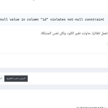
null value in column "id" violates not-null constraint
الترتيب حسب التقييم
ال