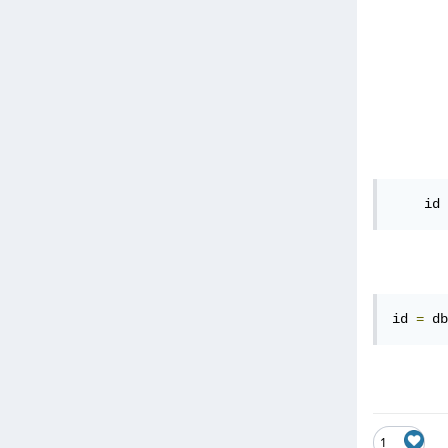
    id 
id 
=
 db
1