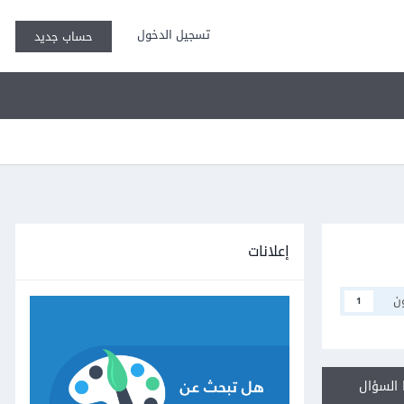
تسجيل الدخول
حساب جديد
إعلانات
ن
1
السؤال