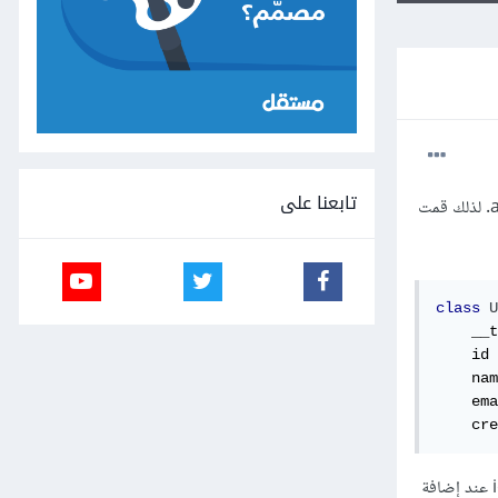
تابعنا على
أريد أن يكون المفتاح الأساسي primary key في النموذج model عددًا صحيحًا يتم زيادته تلقائيًا auto increment. لذلك قمت
class
U
    __t
    id 
    nam
    ema
    cre
هذا الكود يعمل بشكل جيد، حيث يتم إنشاء الجدول users بدون مشكلة ولكن يظهر الخطأ التالي إن لم أقم بكتابة قيمة id عند إضافة