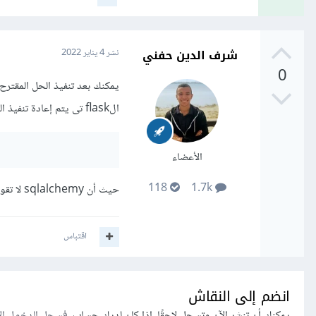
شرف الدين حفني
نشر
4 يناير 2022
0
يمكنك بعد تنفيذ الحل المقتر
الflask تى يتم إعادة تنفيذ السطر الخاص ب
الأعضاء
118
1.7k
حيث أن sqlalchemy لا تقوم بتحديث الجداول وإنما تقوم بإنشاؤها إن كانت غير موجودة بالفعل
اقتباس
انضم إلى النقاش
يمكنك أن تنشر الآن وتسجل لاحقًا. إذا كان لديك حساب،
فسجل الدخول ال