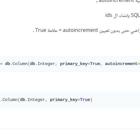
au ,
=
 db
.
Column
(
db
.
Integer
,
 primary_key
=
True
,
 autoincrement
=
.
Column
(
db
.
Integer
,
 primary_key
=
True
)