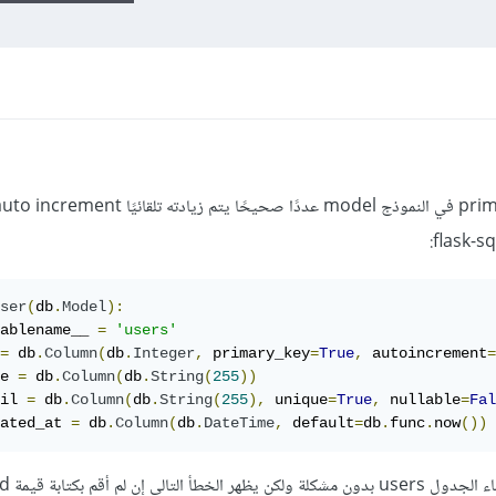
ser
(
db
.
Model
):
ablename__ 
=
'users'
=
 db
.
Column
(
db
.
Integer
,
 primary_key
=
True
,
 autoincrement
=
e 
=
 db
.
Column
(
db
.
String
(
255
))
il 
=
 db
.
Column
(
db
.
String
(
255
),
 unique
=
True
,
 nullable
=
Fal
ated_at 
=
 db
.
Column
(
db
.
DateTime
,
 default
=
db
.
func
.
now
())