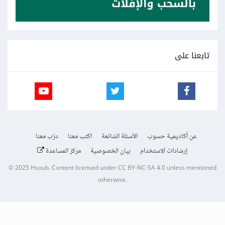
تابعنا على
عن أكاديمية حسوب
الأسئلة الشائعة
اكتب معنا
درّب معنا
إرشادات الاستخدام
بيان الخصوصية
مركز المساعدة
© 2025
Hsoub
.
Content licensed under
CC BY-NC-SA 4.0
unless mentioned
otherwise.