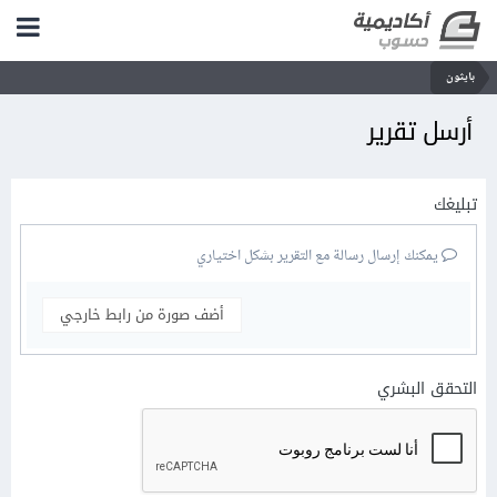
بايثون
أرسل تقرير
تبليغك
يمكنك إرسال رسالة مع التقرير بشكل اختياري
أضف صورة من رابط خارجي
التحقق البشري