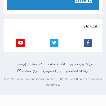
تابعنا على
عن أكاديمية حسوب
الأسئلة الشائعة
اكتب معنا
درّب معنا
إرشادات الاستخدام
بيان الخصوصية
مركز المساعدة
© 2025
Hsoub
.
Content licensed under
CC BY-NC-SA 4.0
unless mentioned
otherwise.