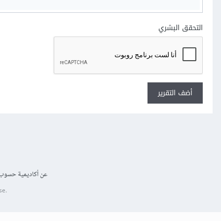
التحقق البشري
أضف التقرير
عن أكاديمية حسوب
se.