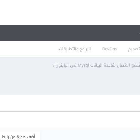
تصميم
DevOps
البرامج والتطبيقات
لاتصال بقاعدة البيانات Mysql في البايثون ؟
أضف صورة من رابط 