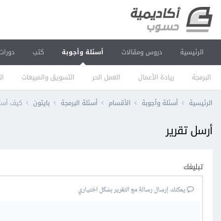
الرئيسية
دروس ومقالات
أسئلة وأجوبة
كتب
دورات
البرمجة
ريادة الأعمال
العمل الحر
التسويق والمبيعات
ال
الرئيسية
أسئلة وأجوبة
الأقسام
أسئلة البرمجة
بايثون
كيف أستطيع ا
أرسل تقرير
تبليغك
يمكنك إرسال رسالة مع التقرير بشكل اختياري