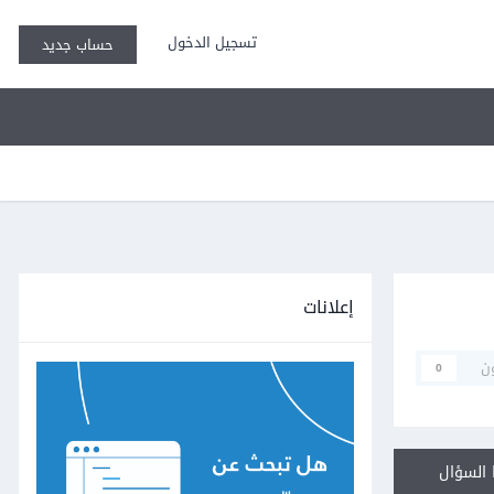
تسجيل الدخول
حساب جديد
إعلانات
ن
0
السؤال