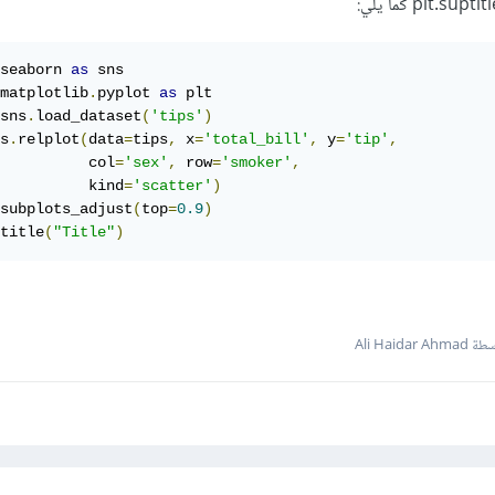
seaborn 
as
matplotlib
.
pyplot 
as
 plt

sns
.
load_dataset
(
'tips'
)
s
.
relplot
(
data
=
tips
,
 x
=
'total_bill'
,
 y
=
'tip'
,
          col
=
'sex'
,
 row
=
'smoker'
,
          kind
=
'scatter'
)
subplots_adjust
(
top
=
0.9
)
title
(
"Title"
)
Ali Haidar Ah