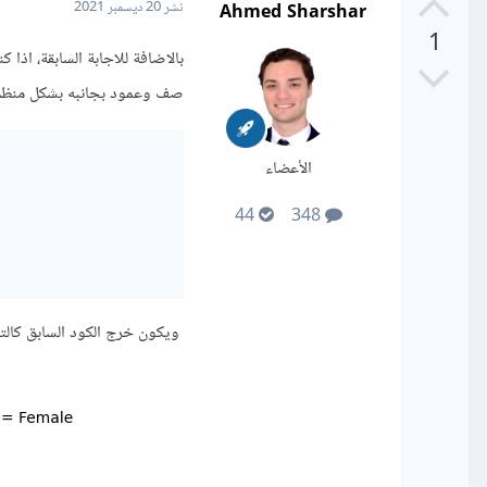
Ahmed Sharshar
نشر
20 ديسمبر 2021
1
صف وعمود بجانبه بشكل منظم وحينها تستطيع است
الأعضاء
44
348
ويكون خرج الكود السابق كالتا