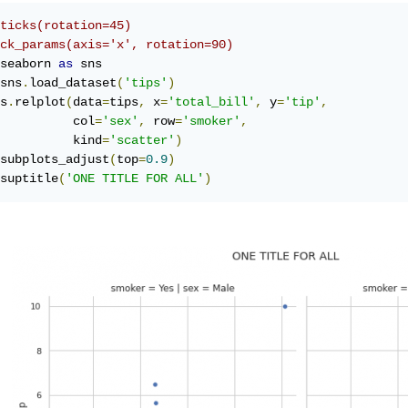
ticks(rotation=45)
ck_params(axis='x', rotation=90)
seaborn 
as
 sns

sns
.
load_dataset
(
'tips'
)
s
.
relplot
(
data
=
tips
,
 x
=
'total_bill'
,
 y
=
'tip'
,
          col
=
'sex'
,
 row
=
'smoker'
,
          kind
=
'scatter'
)
subplots_adjust
(
top
=
0.9
)
suptitle
(
'ONE TITLE FOR ALL'
)