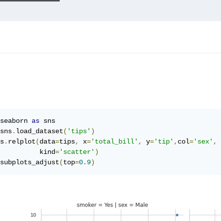
seaborn 
as
 sns

sns
.
load_dataset
(
'tips'
)
s
.
relplot
(
data
=
tips
,
 x
=
'total_bill'
,
 y
=
'tip'
,
col
=
'sex'
,
 
          kind
=
'scatter'
)
subplots_adjust
(
top
=
0.9
)