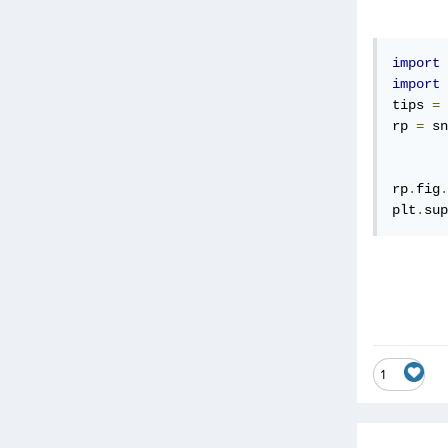
import
 
import
 
tips 
=
 
rp 
=
 sn
       
       
rp
.
fig
.
plt
.
sup
1