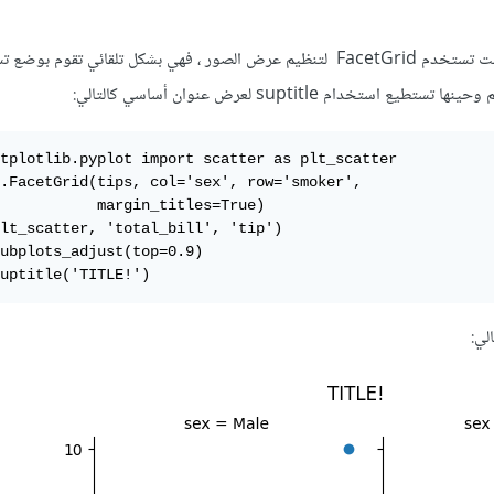
بالاضافة للاجابة السابقة، اذا كنت تستخدم FacetGrid لتنظيم عرض الصور ، فهي بشكل تلقائي تقوم 
خدام suptitle لعرض عنوان أساسي كالتالي:
tplotlib.pyplot import scatter as plt_scatter

.FacetGrid(tips, col='sex', row='smoker', 

           margin_titles=True)

lt_scatter, 'total_bill', 'tip')

ubplots_adjust(top=0.9)

uptitle('TITLE!')
لي: