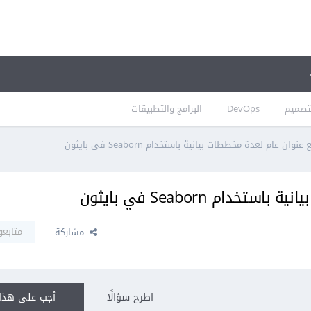
تصميم
DevOps
البرامج والتطبيقات
وان عام لعدة مخططات بيانية باستخدام Seaborn في بايثون
م Seaborn في بايثون
متابعو
مشاركة
اطرح سؤالًا
أجب على هذا 