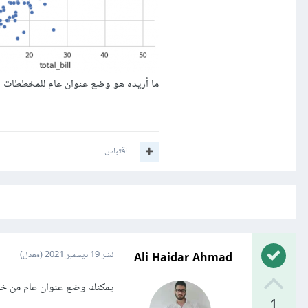
ما أريده هو وضع عنوان عام للمخططات ال
اقتباس
Ali Haidar Ahmad
نشر
19 ديسمبر 2021
(معدل)
يمكنك وضع عنوان عام من خلال fig.suptitle كم
1