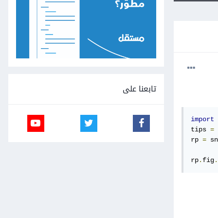
تابعنا على
import
 
tips 
=
 
rp 
=
 sn
       
rp
.
fig
.