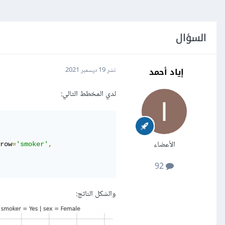
السؤال
إياد أحمد
نشر
19 ديسمبر 2021
لدي المخطط التالي:
الأعضاء
row
=
'smoker'
,
92
والشكل الناتج: