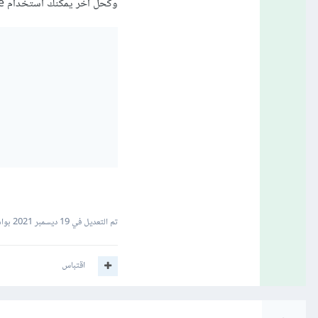
وكحل آخر يمكنك استخدام plt.suptitle كما يلي:
تم التعديل في
19 ديسمبر 2021
بواسطة mad
اقتباس