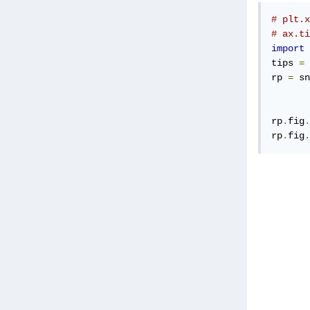
# plt.x
# ax.ti
import
 
tips 
=
 
rp 
=
 sn
       
       
rp
.
fig
.
rp
.
fig
.