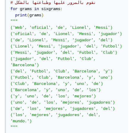
# نقوم بالمرور عليها وطباعتها بالشكل
for
 grams 
in
 sixgrams
:
print
(
grams
)
"""

('Web', 'oficial', 'de', 'Lionel', 'Messi')

('oficial', 'de', 'Lionel', 'Messi', 'jugador')

('de', 'Lionel', 'Messi', 'jugador', 'del')

('Lionel', 'Messi', 'jugador', 'del', 'Futbol')

('Messi', 'jugador', 'del', 'Futbol', 'Club')

('jugador', 'del', 'Futbol', 'Club', 
'Barcelona')

('del', 'Futbol', 'Club', 'Barcelona', 'y')

('Futbol', 'Club', 'Barcelona', 'y', 'uno')

('Club', 'Barcelona', 'y', 'uno', 'de')

('Barcelona', 'y', 'uno', 'de', 'los')

('y', 'uno', 'de', 'los', 'mejores')

('uno', 'de', 'los', 'mejores', 'jugadores')

('de', 'los', 'mejores', 'jugadores', 'del')

('los', 'mejores', 'jugadores', 'del', 
'mundo.')

"""