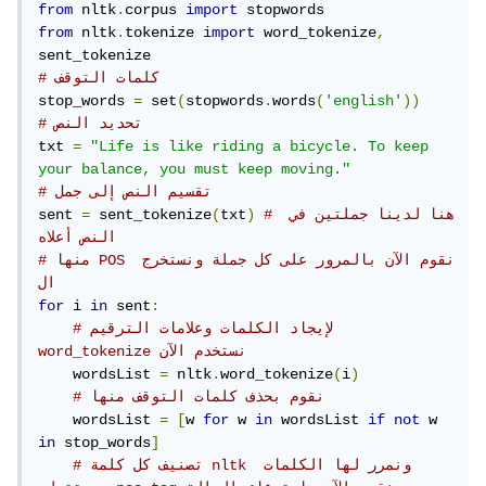
from
 nltk
.
corpus 
import
from
 nltk
.
tokenize 
import
 word_tokenize
,
# كلمات التوقف
stop_words 
=
 set
(
stopwords
.
words
(
'english'
))
# تحديد النص
txt 
=
"Life is like riding a bicycle. To keep 
your balance, you must keep moving."
# تقسيم النص إلى جمل 
# هنا لدينا جملتين في 
)
txt
(
 sent_tokenize
=
sent 
النص أعلاه
# منها POS نقوم الآن بالمرور على كل جملة ونستخرج 
ال 
for
 i 
in
 sent
:
# لإيجاد الكلمات وعلامات الترقيم 
word_tokenize نستخدم الآن 
    wordsList 
=
 nltk
.
word_tokenize
(
i
)
# نقوم بحذف كلمات التوقف منها
    wordsList 
=
[
w 
for
 w 
in
 wordsList 
if
not
 w 
in
 stop_words
]
# تصنيف كل كلمة nltk ونمرر لها الكلمات 