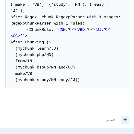
('make', 'VB'), ('study', 'NN'), ('easy', 
'JJ')]

After Regex: chunk.RegexpParser with 1 stages:

RegexpChunkParser with 1 rules:

       <ChunkRule: '
<NN
.?
>
*
<VBD
.?
>
*
<JJ
.?
>
*
<CC>
?'>

After Chunking (S

  (mychunk learn/JJ)

  (mychunk php/NN)

  from/IN

  (mychunk hsoub/NN and/CC)

  make/VB

  (mychunk study/NN easy/JJ))
اقتباس