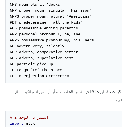
NNS noun plural ‘desks’

NNP proper noun, singular ‘Harrison’

NNPS proper noun, plural ‘Americans’

PDT predeterminer ‘all the kids’

POS possessive ending parent‘s

PRP personal pronoun I, he, she

PRP$ possessive pronoun my, his, hers

RB adverb very, silently,

RBR adverb, comparative better

RBS adverb, superlative best

RP particle give up

TO to go ‘to‘ the store.

UH interjection errrrrrrrm
الآن لإيجاد ال POS في النص الخاص بك أو أي نص اتبع الكود التالي
فقط:
# استيراد الوحدات 
import