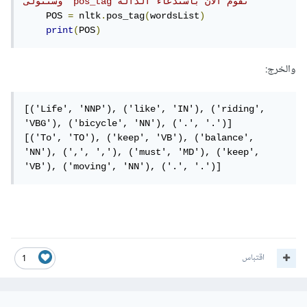
وستتولى  pos_tag نقوم الآن باستدعاء الدالة
    POS 
=
 nltk
.
pos_tag
(
wordsList
)
print
(
POS
)
والخرج:
[('Life', 'NNP'), ('like', 'IN'), ('riding', 
'VBG'), ('bicycle', 'NN'), ('.', '.')]

[('To', 'TO'), ('keep', 'VB'), ('balance', 
'NN'), (',', ','), ('must', 'MD'), ('keep', 
'VB'), ('moving', 'NN'), ('.', '.')]
اقتباس
1