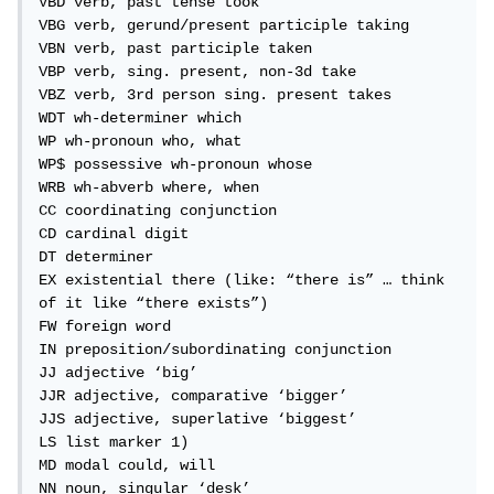
VBD verb, past tense took

VBG verb, gerund/present participle taking

VBN verb, past participle taken

VBP verb, sing. present, non-3d take

VBZ verb, 3rd person sing. present takes

WDT wh-determiner which

WP wh-pronoun who, what

WP$ possessive wh-pronoun whose

WRB wh-abverb where, when

CC coordinating conjunction

CD cardinal digit

DT determiner

EX existential there (like: “there is” … think 
of it like “there exists”)

FW foreign word

IN preposition/subordinating conjunction

JJ adjective ‘big’

JJR adjective, comparative ‘bigger’

JJS adjective, superlative ‘biggest’

LS list marker 1)

MD modal could, will

NN noun, singular ‘desk’
