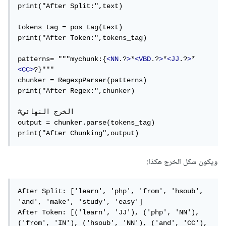
print("After Split:",text)

tokens_tag = pos_tag(text)

print("After Token:",tokens_tag)

patterns= """mychunk:{
<NN
.?
>
*
<VBD
.?
>
*
<JJ
.?
>
*
<CC>
?}"""

chunker = RegexpParser(patterns)

print("After Regex:",chunker)

#الخرج النهائي

output = chunker.parse(tokens_tag)

print("After Chunking",output)
ويكون شكل الخرج هكذا:
After Split: ['learn', 'php', 'from', 'hsoub', 
'and', 'make', 'study', 'easy']

After Token: [('learn', 'JJ'), ('php', 'NN'), 
('from', 'IN'), ('hsoub', 'NN'), ('and', 'CC'), 