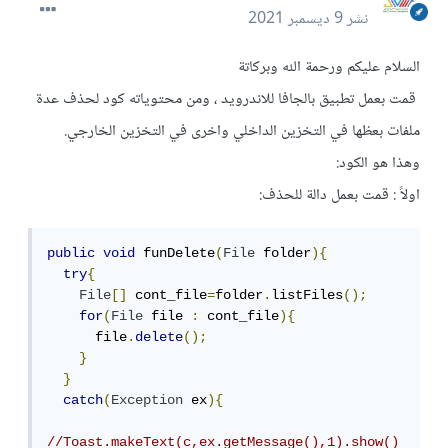
نشر
9 ديسمبر 2021
السلام عليكم ورحمة الله وبركاتة
قمت بعمل تطبيق بالجافا للاندرويد ، ومن محتوياته كود لحذف عدة
ملفات بعظها في التخزين الداخلي واخرى في التخزين الخارجي.
وهذا هو الكود:
اولاً : قمت بعمل دالة للحذف:
public
void
 funDelete
(
File
 folder
){
try
{
File
[]
 cont_file
=
folder
.
listFiles
();
for
(
File
 file 
:
 cont_file
){
      file
.
delete
();
}
}
catch
(
Exception
 ex
){
//Toast.makeText(c,ex.getMessage(),1).show()