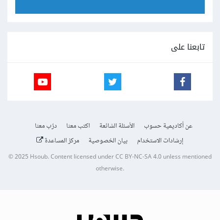
تابعنا على
عن أكاديمية حسوب
الأسئلة الشائعة
اكتب معنا
درّب معنا
إرشادات الاستخدام
بيان الخصوصية
مركز المساعدة
© 2025
Hsoub
.
Content licensed under
CC BY-NC-SA 4.0
unless mentioned
otherwise.