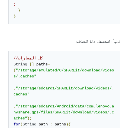
;
}
}
ثانياً : استدعاء دالة الحذف:
//كل المسارات
String
[]
 paths
=
{
"/storage/emulated/0/SHAREit/download/video
s/.caches"
,
"/storage/sdcard1/SHAREit/download/videos/.
caches"
,
"/storage/sdcard1/Android/data/com.lenovo.a
nyshare.gps/files/SHAREit/download/videos/.c
aches"
};
for
(
String
 path 
:
 paths
){