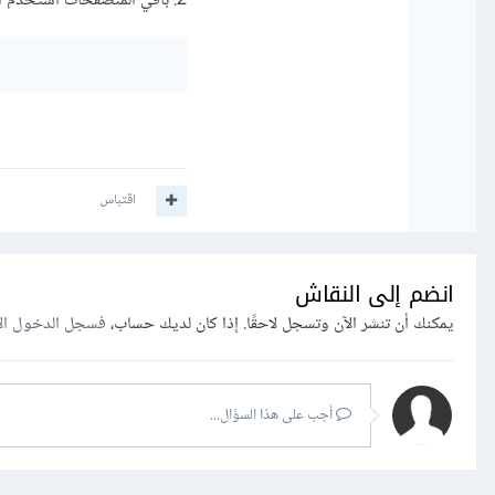
2. باقي المتصفحات استخدم الدالة implicitly_wait:
اقتباس
انضم إلى النقاش
يمكنك أن تنشر الآن وتسجل لاحقًا. إذا كان لديك حساب،
فسجل الدخول ال
أجب على هذا السؤال...