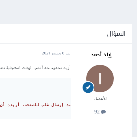
السؤال
إياد أحمد
نشر
6 ديسمبر 2021
أريد تحديد حد أقصى لوقت استجابة تنفيذ الأوامر في Selenium WebDriver، على سبيل 
الأعضاء
# الآن عند إرسال طلب للصفحة، أريده أن 
92