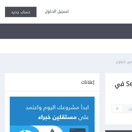
تسجيل الدخول
حساب جديد
إعلانات
كيفية تعيين مهلة افتراضية timeout أو حد أقصى لوقت الاستجابة باستخدام Selenium في
ن
0