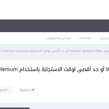
تصميم
DevOps
البرامج والتطبيقات
 timeout أو حد أقصى لوقت الاستجابة باستخدام Selenium في بايثون
متابعو
مشاركة