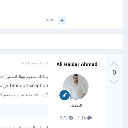
اقتباس
Ali Haidar Ahmad
نشر
6 ديسمبر 2021
0
TimeoutException في حالة تجاوزت مدة الاستجابة للطلب 10 ثوان (أو أي مدة تحددها)، بالشكل التالي:
1. إذا كنت تستخدم متصفح كروم أو فيرفوكس:
الأعضاء
572
1.1k