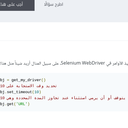
اطرح سؤالًا
أجب على هذا 
المثال أريد شيئاً مثل هذا:
bj 
=
 get_my_driver
()
# تحديد وقت الاستجابة على 10 ثوان
bj
.
set_timeout
(
10
)
يتوقف أو أن يرمي استثناء عند تجاوز المدة المحددة وهي 10 ثوان
bj
.
get
(
'URL'
)