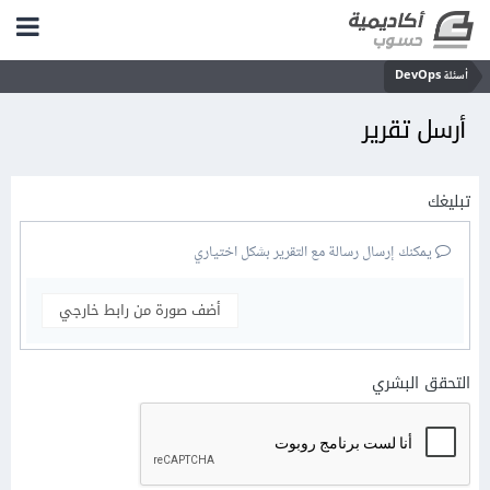
أسئلة DevOps
أرسل تقرير
تبليغك
يمكنك إرسال رسالة مع التقرير بشكل اختياري
أضف صورة من رابط خارجي
التحقق البشري