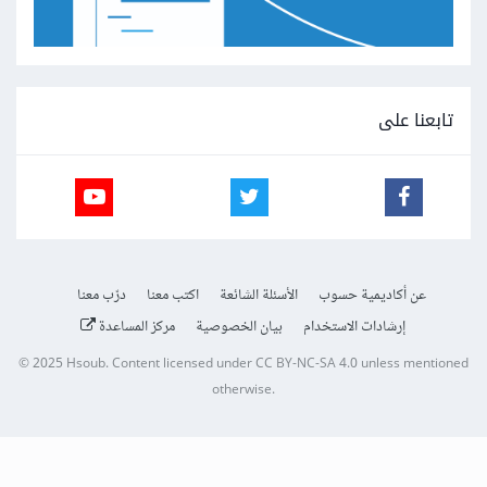
تابعنا على
عن أكاديمية حسوب
الأسئلة الشائعة
اكتب معنا
درّب معنا
إرشادات الاستخدام
بيان الخصوصية
مركز المساعدة
© 2025
Hsoub
.
Content licensed under
CC BY-NC-SA 4.0
unless mentioned
otherwise.