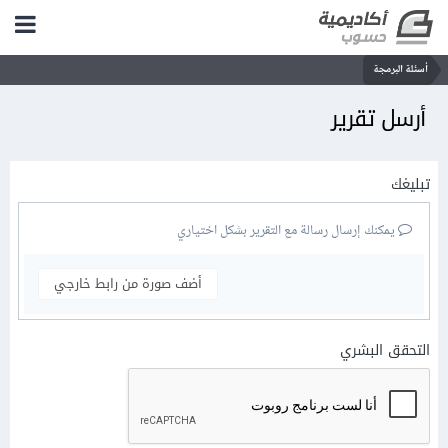
أسئلة البرمجة
أرسل تقرير
تبليغك
يمكنك إرسال رسالة مع التقرير بشكل اختياري
أضف صورة من رابط خارجي
التحقق البشري