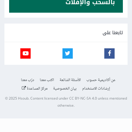
تابعنا على
عن أكاديمية حسوب
الأسئلة الشائعة
اكتب معنا
درّب معنا
إرشادات الاستخدام
بيان الخصوصية
مركز المساعدة
© 2025
Hsoub
.
Content licensed under
CC BY-NC-SA 4.0
unless mentioned
otherwise.