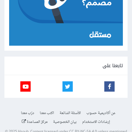
تابعنا على
عن أكاديمية حسوب
الأسئلة الشائعة
اكتب معنا
درّب معنا
إرشادات الاستخدام
بيان الخصوصية
مركز المساعدة
© 2025
Hsoub
.
Content licensed under
CC BY-NC-SA 4.0
unless mentioned