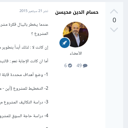
حسام الدين محيسن
نشر
21 سبتمبر 2015
0
عندما يخطر بالببال فكرة مشرو
المشروع ؟
إن كانت لا : لذلك أبدأ بتطوير 
الأعضاء
أما ان كانت الإجابة نعم : فالن
6
49
1- وضع أهداف محددة قابلة للتنفيذ العملي للمشروع .
2- التخطيط للمشروع (أين - متى - كيف ) .
3- دراسة التكاليف المشروع مع التكاليف التسويقية .
4- دراسة حاجة السوق للمشروع .