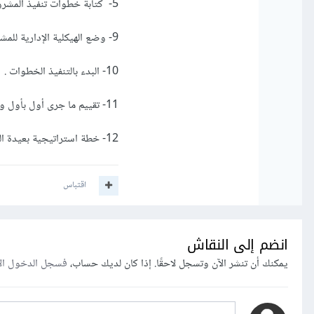
5- كتابة خطوات تنفيذ المشروع على الميدان وتتبع خطوة بعد خطوة .
9- وضع الهيكلية الإدارية للمشروع .
10- البدء بالتنفيذ الخطوات .
11- تقييم ما جرى أول بأول والإستفادة من الأخطاء مع التصحيح .
12- خطة استراتيجية بعيدة المدى لتطوير المشروع مرتبطة بزمن محدد .
اقتباس
انضم إلى النقاش
يمكنك أن تنشر الآن وتسجل لاحقًا. إذا كان لديك حساب،
فسجل الدخول ال