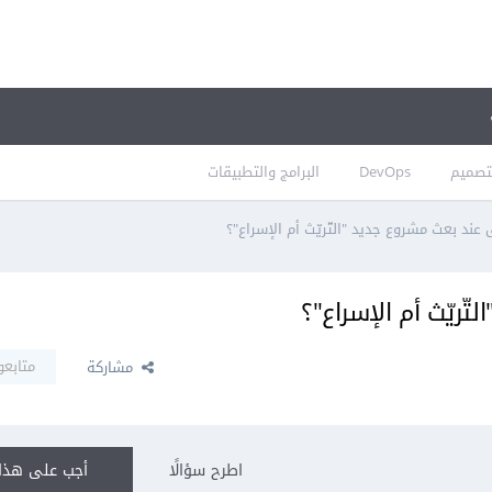
تصميم
DevOps
البرامج والتطبيقات
ى عند بعث مشروع جديد "التّريّث أم الإسراع"؟
تّريّث أم الإسراع"؟
متابعو
مشاركة
اطرح سؤالًا
أجب على هذا 