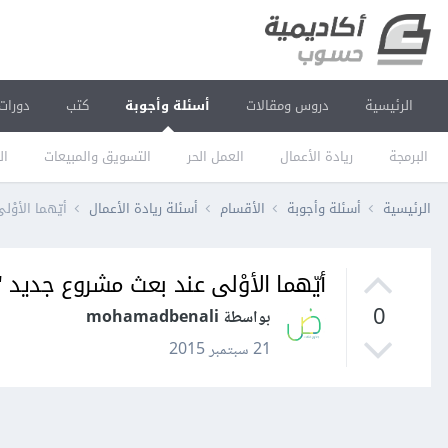
الرئيسية
دروس ومقالات
أسئلة وأجوبة
كتب
دورات
البرمجة
ريادة الأعمال
العمل الحر
التسويق والمبيعات
ال
الرئيسية
أسئلة وأجوبة
الأقسام
أسئلة ريادة الأعمال
أيّهما الأوْل
أيّهما الأوْلى عند بعث مشروع جديد "ال
0
بواسطة mohamadbenali
21 سبتمبر 2015