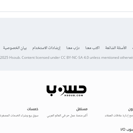
الأسئلة الشائعة
اكتب معنا
درّب معنا
إرشادات الاستخدام
بيان الخصوصية
 2025
Hsoub
.
Content licensed under
CC BY-NC-SA 4.0
unless mentioned otherwi