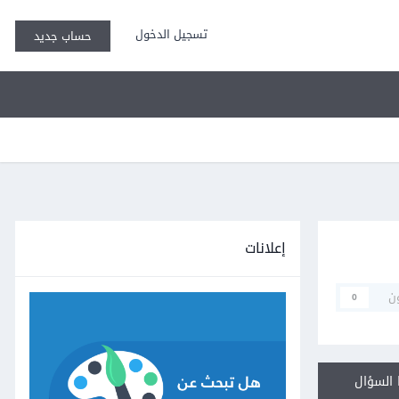
تسجيل الدخول
حساب جديد
إعلانات
ن
0
السؤال