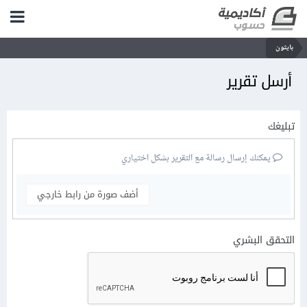
بايثون
أرسل تقرير
تبليغك
يمكنك إرسال رسالة مع التقرير بشكل اختياري
أضف صورة من رابط خارجي
التحقق البشري