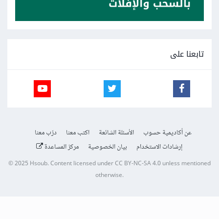
تابعنا على
عن أكاديمية حسوب
الأسئلة الشائعة
اكتب معنا
درّب معنا
إرشادات الاستخدام
بيان الخصوصية
مركز المساعدة
© 2025
Hsoub
.
Content licensed under
CC BY-NC-SA 4.0
unless mentioned
otherwise.