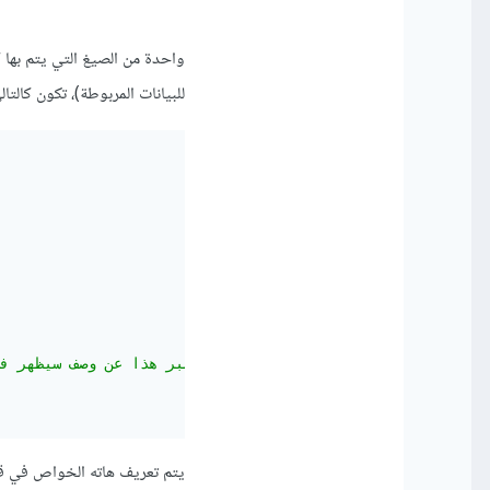
للبيانات المربوطة)، تكون كالتال
,
"هاته الكعكة رائعة،يعبر هذا عن وصف سيظهر في قسم الوصف لأي محرك يقوم بقراءة هاته الهيكلة"
يتم تعريف هاته الخواص في قسم head من الصفحة بين وسمي فتح وإغلا