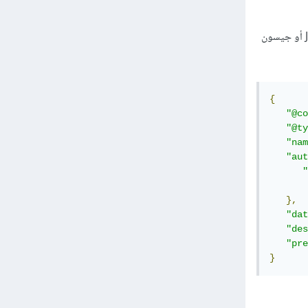
واحدة من الصيغ التي يتم بها كتابة هاته الهياكل هي الصيغة JSON-LD (اختصارا لـ Json For Linked Data أو جيسون
{
"@co
"@ty
"nam
"aut
"
},
"dat
"des
"pre
}