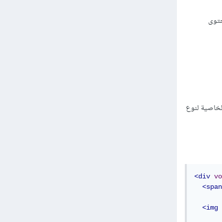
 المحتوى
العنصر هو قيمة الخاصية لنوع
<div
vo
<span
<img