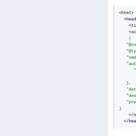
<html>
<head
<ti
<sc
{
"@co
"@ty
"nam
"aut
"
},
"dat
"des
"pre
}
</s
</hea