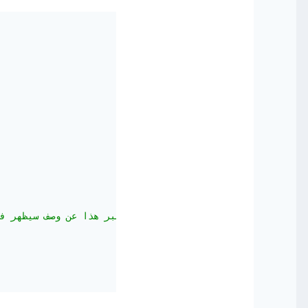
,
"هاته الكعكة رائعة،يعبر هذا عن وصف سيظهر في قسم الوصف لأي محرك يقوم بقراءة هاته الهيكلة"