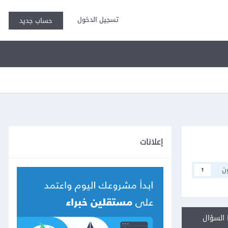
تسجيل الدخول
حساب جديد
إعلانات
ن
1
السؤال