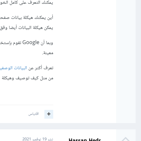
يمكنك التعرف على كامل الخو
أين يمكنك هيكلة بيانات صفحت
يمكن هيكلة البيانات أيضا وفق صيغ microdata مثل الصيغة التي تتبعها أكاديمية ح
وبما أن Google
معينة.
تعرف أكثر عن
البيانات الوصفية (microdata) في 
من مثل كيف توصيف وهيكلة الأشخاص والمنظمات عن طريق
اقتباس
Hassan Hedr
نشر
19 نوفمبر 2021