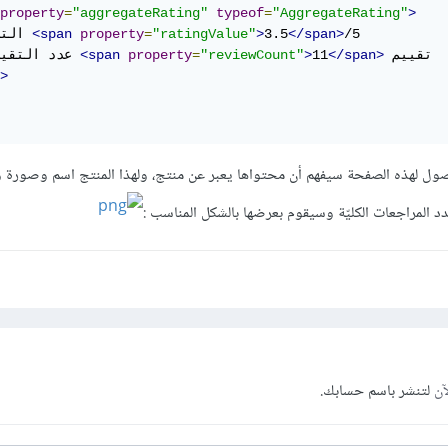
property
=
"aggregateRating"
typeof
=
"AggregateRating"
>
/5

</span>
3.5
>
"ratingValue"
=
property
<span
   التقييم 
 تقييم

</span>
11
>
"reviewCount"
=
property
<span
   عدد التقييمات 
>
ول لهذه الصفحة سيفهم أن محتواها يعبر عن منتج، ولهذا المنتج اسم وصورة و
د المراجعات الكليّة وسيقوم بعرضها بالشكل المناسب :
آن
لتنشر باسم حسابك.