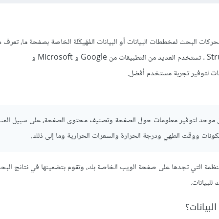
كات البحث لمخططات البيانات أو البيانات المُهَيكَلة الخاصة بصفحة ما، تعرف ه
المخططات بـStructured Data . تستخدم العديد من التطبيقات من Google و Microsoft و
سيق موحد لتوفير معلومات حول الصفحة وتصنيف محتوى الصفحة، على سبيل المثا
ونات ووقت الطهي ودرجة الحرارة والسعرات الحرارية وما إلى ذلك.
G البيانات المنظمة التي تجدها على صفحة الويب الخاصة بك، وتقوم بتضمينها في نتائج ال
 للبيانات.
لبيانات؟