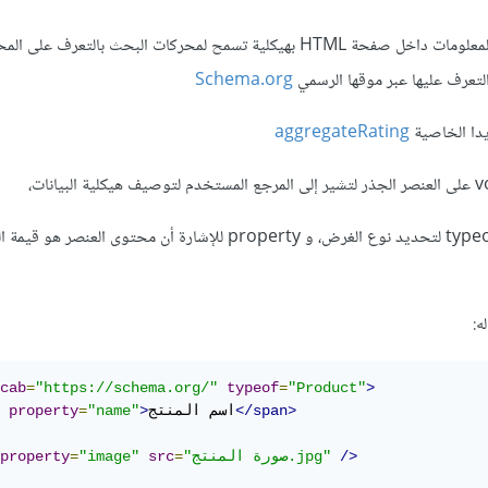
يعتمد ذلك على توفير وصف للمعلومات داخل صفحة HTML بهيكلية تسمح لمحركات البحث بالتعرف على
تعرف عليها عبر موقها الرسمي
Schema.org
يدا الخاصية
aggregateRating
يمكن الاعتماد على الخواص typeof لتحديد نوع الغرض، و property للإشارة أن محتوى 
ه:
cab
=
"https://schema.org/"
typeof
=
"Product"
>
</span>
اسم المنتج
>
"name"
=
property
/>
"صورة المنتج.jpg"
=
src
"image"
=
property