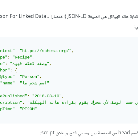
ي:
ntext"
:
"https://schema.org/"
,
pe"
:
"Recipe"
,
,
"وصفة كعكة قهوة"
:
e"
hor"
:
{
@type"
:
"Person"
,
"اسم شخص ما"
:
"name"
ePublished"
:
"2018-03-10"
,
cription"
:
pTime"
:
"PT20M"
ق script: