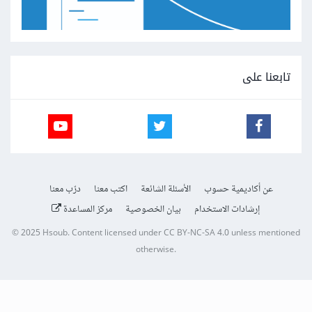
تابعنا على
عن أكاديمية حسوب
الأسئلة الشائعة
اكتب معنا
درّب معنا
إرشادات الاستخدام
بيان الخصوصية
مركز المساعدة
© 2025
Hsoub
.
Content licensed under
CC BY-NC-SA 4.0
unless mentioned
otherwise.