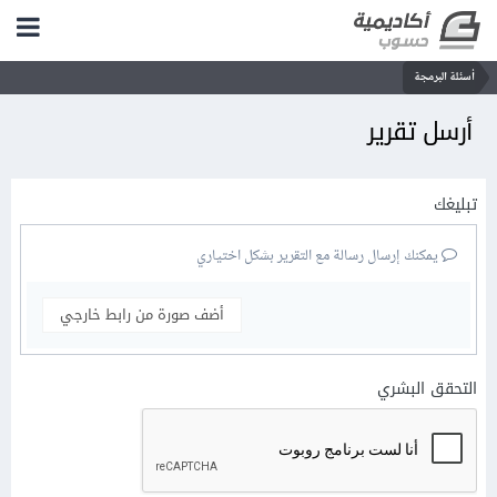
أسئلة البرمجة
أرسل تقرير
تبليغك
يمكنك إرسال رسالة مع التقرير بشكل اختياري
أضف صورة من رابط خارجي
التحقق البشري