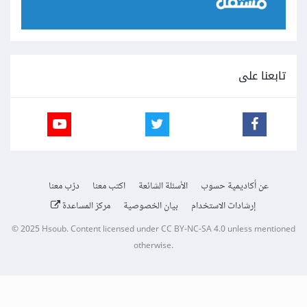
تابعنا على
عن أكاديمية حسوب
الأسئلة الشائعة
اكتب معنا
درّب معنا
إرشادات الاستخدام
بيان الخصوصية
مركز المساعدة
© 2025
Hsoub
.
Content licensed under
CC BY-NC-SA 4.0
unless mentioned
otherwise.