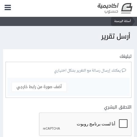
أسئلة البرمجة
أرسل تقرير
تبليغك
يمكنك إرسال رسالة مع التقرير بشكل اختياري
أضف صورة من رابط خارجي
التحقق البشري