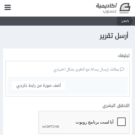
بايثون
أرسل تقرير
تبليغك
يمكنك إرسال رسالة مع التقرير بشكل اختياري
أضف صورة من رابط خارجي
التحقق البشري