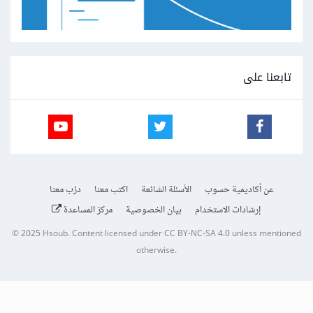
تابعنا على
عن أكاديمية حسوب
الأسئلة الشائعة
اكتب معنا
درّب معنا
إرشادات الاستخدام
بيان الخصوصية
مركز المساعدة
© 2025
Hsoub
.
Content licensed under
CC BY-NC-SA 4.0
unless mentioned
otherwise.