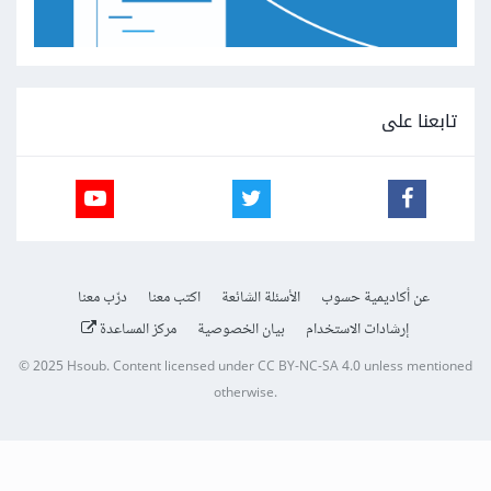
تابعنا على
عن أكاديمية حسوب
الأسئلة الشائعة
اكتب معنا
درّب معنا
إرشادات الاستخدام
بيان الخصوصية
مركز المساعدة
© 2025
Hsoub
.
Content licensed under
CC BY-NC-SA 4.0
unless mentioned
otherwise.