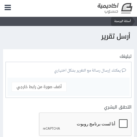
أسئلة البرمجة
أرسل تقرير
تبليغك
يمكنك إرسال رسالة مع التقرير بشكل اختياري
أضف صورة من رابط خارجي
التحقق البشري