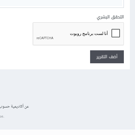
التحقق البشري
أضف التقرير
عن أكاديمية حسوب
se.