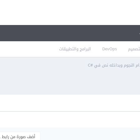
تصميم
DevOps
البرامج والتطبيقات
ام النجوم وبداخله نص في #C
أضف صورة من رابط 