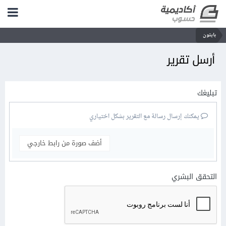
بايثون
أرسل تقرير
تبليغك
يمكنك إرسال رسالة مع التقرير بشكل اختياري
أضف صورة من رابط خارجي
التحقق البشري