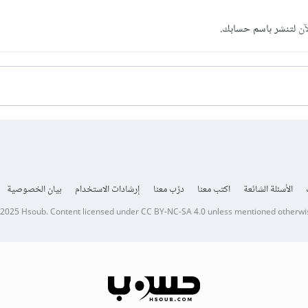
آن
لتنشر باسم حسابك.
الأسئلة الشائعة
اكتب معنا
درّب معنا
إرشادات الاستخدام
بيان الخصوصية
 2025
Hsoub
.
Content licensed under
CC BY-NC-SA 4.0
unless mentioned otherwi