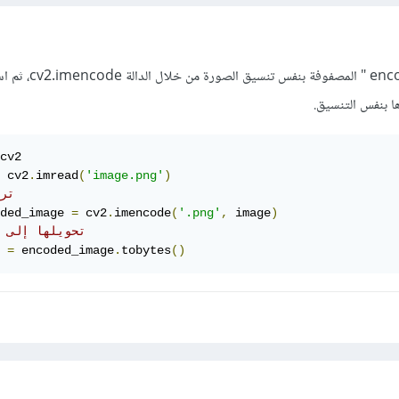
تحتاج ببساطة إلى ترميز "encode " المصفوفة ب
cv2

 cv2
.
imread
(
'image.png'
)
# ت
ded_image 
=
 cv2
.
imencode
(
'.png'
,
 image
)
# bytes تحويلها إلى 
 
=
 encoded_image
.
tobytes
()