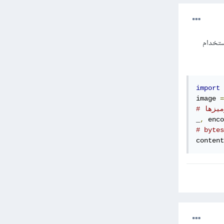
نفس تنسيق الصورة من خلال الدالة cv2.imencode، ثم استخدام
import
 
image 
=
رميزها
_
,
 enco
content