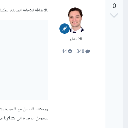
0
بالاضافة للاجابة السابقة، يمكنك كذلك استخدا
الأعضاء
44
348
بتحويل الوصرة الى bytes من نوع string كالتالي: