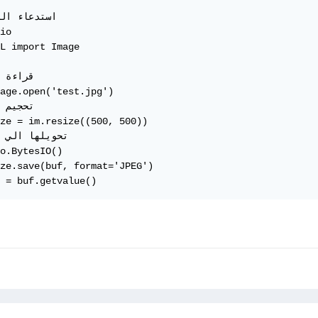
io

L import Image

age.open('test.jpg')

ze = im.resize((500, 500))

o.BytesIO()

ze.save(buf, format='JPEG')

 = buf.getvalue()