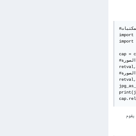
#قراءة المكتبات

import 
import 
cap = c
#استدعاء الصورة

retval,
#تحويل الصورة

retval,
jpg_as_
print(j
cap.rel
وسواء استخدمت opencv أو PIL فكلاهما يقوم