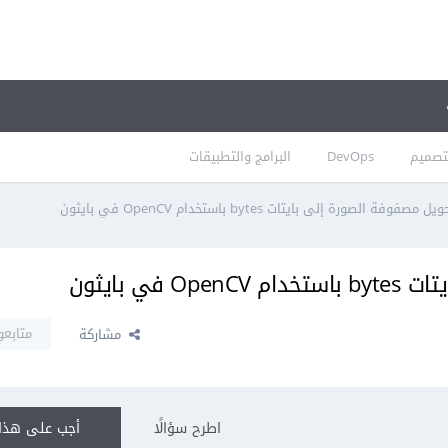
تصميم
DevOps
البرامج والتطبيقات
فوفة الصورة إلى بايتات bytes باستخدام OpenCV في بايثون
ي بايثون
متابعو
مشاركة
اطرح سؤالًا
أجب على هذا 