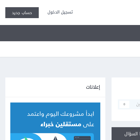
تسجيل الدخول
حساب جديد
إعلانات
ن
0
السؤال