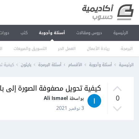
الرئيسية
دروس ومقالات
أسئلة وأجوبة
كتب
دورات
البرمجة
ريادة الأعمال
العمل الحر
التسويق والمبيعات
ال
الرئيسية
أسئلة وأجوبة
الأقسام
أسئلة البرمجة
بايثون
كيفية تحويل مص
كيفية تحويل مصفوفة الصورة إلى بايتات bytes باستخدام OpenCV ف
0
بواسطة Ali Ismael
3 نوفمبر 2021