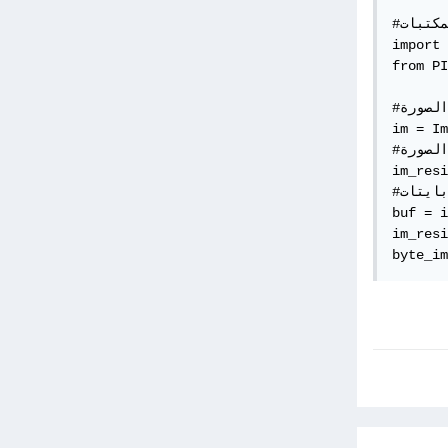
#استدعاء المكتبات

import 
from PI
#قراءة الصورة

im = Im
#تحجيم الصورة

im_resi
#تحويلها الي بايتات

buf = i
im_resi
byte_im