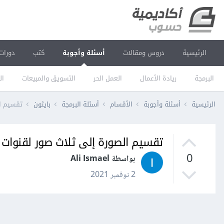
الرئيسية
دروس ومقالات
أسئلة وأجوبة
كتب
دورات
البرمجة
ريادة الأعمال
العمل الحر
التسويق والمبيعات
ال
الرئيسية
أسئلة وأجوبة
الأقسام
أسئلة البرمجة
بايثون
تقسيم الصورة إلى 
تقسيم الصورة إلى ثلاث صور لقنوات RGB وإعادة دمجها باستخدام OpenCV في بايثون
0
بواسطة Ali Ismael
2 نوفمبر 2021