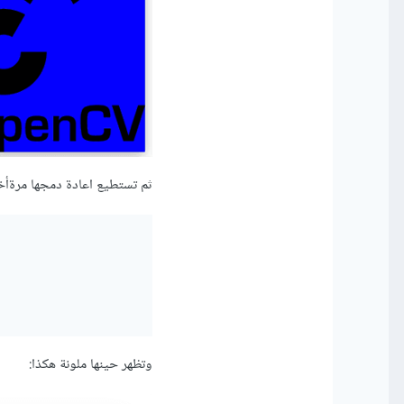
ثم تستطيع اعادة دمجها مرةأخرى بأي 
وتظهر حينها ملونة هكذا: