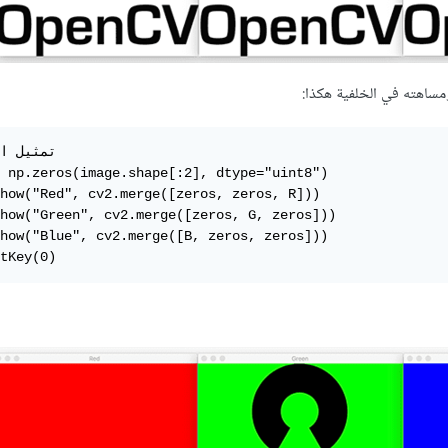
ساهته في الخلفية هكذا:
 np.zeros(image.shape[:2], dtype="uint8")

how("Red", cv2.merge([zeros, zeros, R]))

how("Green", cv2.merge([zeros, G, zeros]))

how("Blue", cv2.merge([B, zeros, zeros]))

tKey(0)