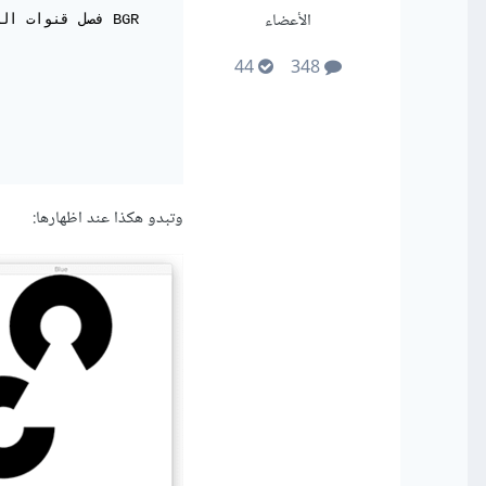
الأعضاء
44
348
وتبدو هكذا عند اظهارها: