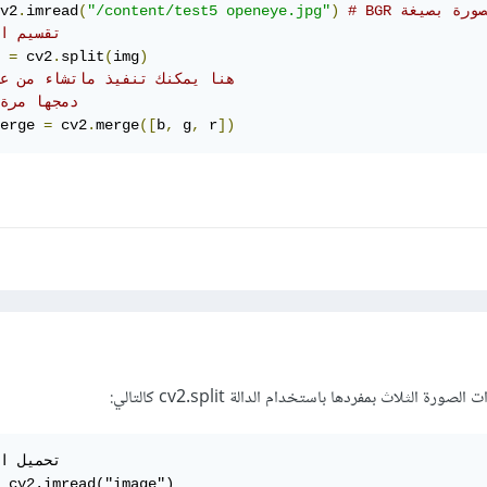
v2
.
imread
(
"/content/test5 openeye.jpg"
)
# تقسيم ا
 
=
 cv2
.
split
(
img
)
# هنا يمكنك تنفيذ ماتشاء من ع
# دمجها مرة
erge 
=
 cv2
.
merge
([
b
,
 g
,
 r
])
الثلاث بمفردها باستخدام الدالة cv2.split كالتالي:
 cv2.imread("image")
