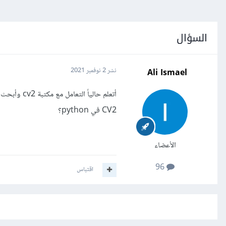
السؤال
Ali Ismael
نشر
2 نوفمبر 2021
CV2 في python؟
الأعضاء
96
اقتباس