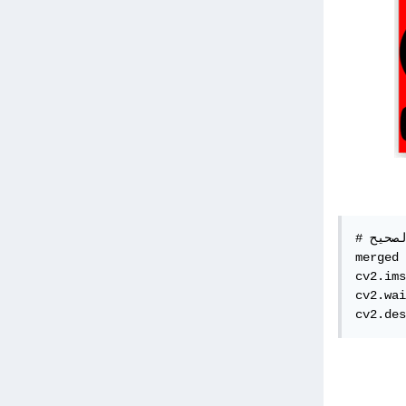
# دمجهم بالترتيب الصحيح

merged 
cv2.ims
cv2.wai
cv2.des