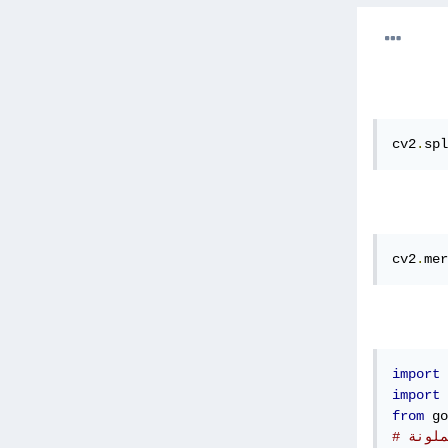
cv2
.
spl
cv2
.
mer
import
 
import
 
from
 go
ملونة