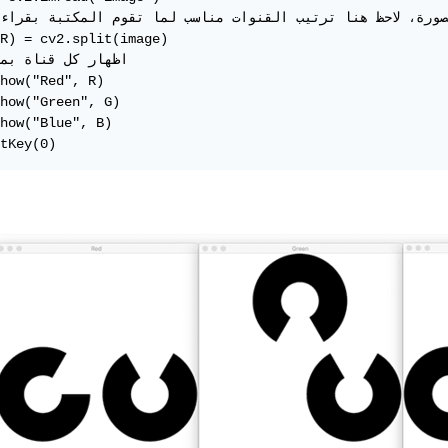
R) = cv2.split(image)

how("Red", R)

how("Green", G)

how("Blue", B)

tKey(0)