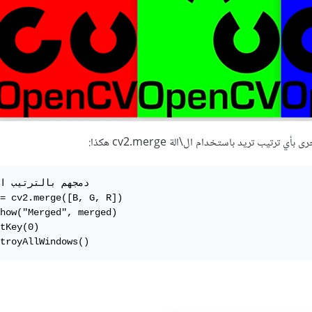
ترتيب تريد باستخدام ال\الة cv2.merge هكذا:
= cv2.merge([B, G, R])

how("Merged", merged)

tKey(0)

troyAllWindows()