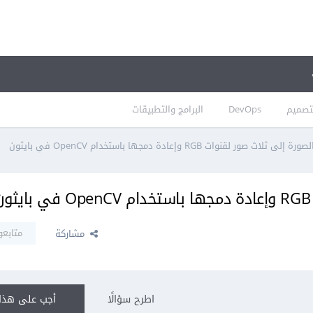
تصميم
DevOps
البرامج والتطبيقات
ثلاث صور لقنوات RGB وإعادة دمجها باستخدام OpenCV في بايثون
متابعو
مشاركة
اطرح سؤالًا
أجب على هذا 