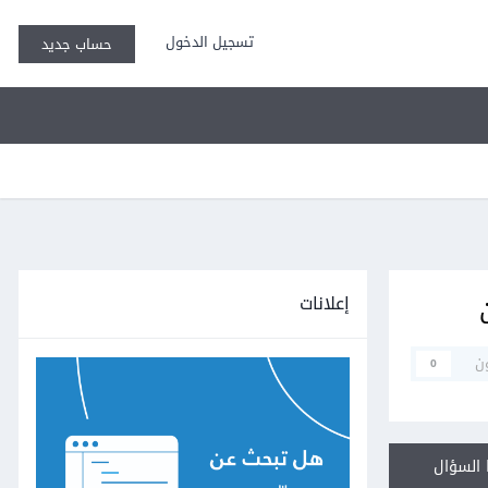
تسجيل الدخول
حساب جديد
إعلانات
ن
0
السؤال