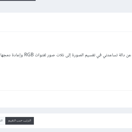
أتعلم حالياً التعامل مع مكتبة cv2 وأبحث عن دالة تساعدني في تقسيم الصو
الترتيب حسب التقييم
ال