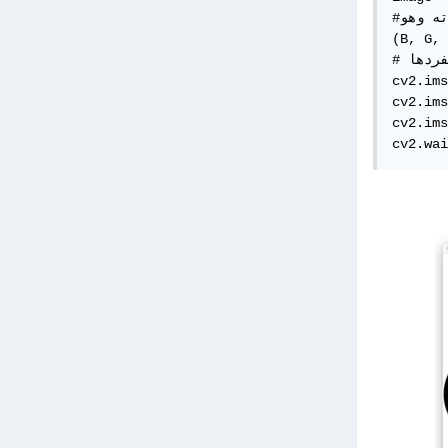
#فصل قنوات الصورة، لاحظ هنا ترتيب القنوات مناسب لما تقوم المكتبة بقراءته وهو BGR

(B, G, 
# اظهار كل قناة بمفردها

cv2.ims
cv2.ims
cv2.ims
cv2.wai