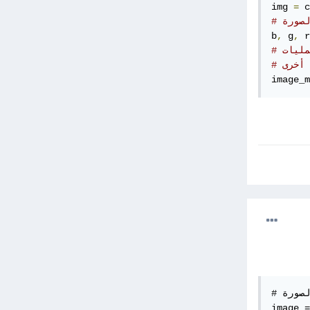
img 
=
 c
لصورة
b
,
 g
,
 r
مليات
 أخرى
image_m
# تحميل الصورة

image =