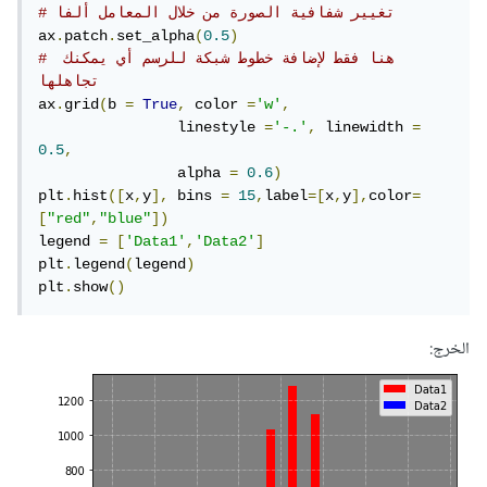
# تغيير شفافية الصورة من خلال المعامل ألفا
ax
.
patch
.
set_alpha
(
0.5
)
# هنا فقط لإضافة خطوط شبكة للرسم أي يمكنك 
تجاهلها
ax
.
grid
(
b 
=
True
,
 color 
=
'w'
,
		linestyle 
=
'-.'
,
 linewidth 
=
0.5
,
		alpha 
=
0.6
)
plt
.
hist
([
x
,
y
],
 bins 
=
15
,
label
=[
x
,
y
],
color
=
[
"red"
,
"blue"
])
legend 
=
[
'Data1'
,
'Data2'
]
plt
.
legend
(
legend
)
plt
.
show
()
الخرج: