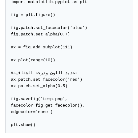
import matplotlib.pyplot as plt

fig = plt.figure()

fig.patch.set_facecolor('blue')

fig.patch.set_alpha(0.7)

ax = fig.add_subplot(111)

ax.plot(range(10))

#تحديد اللون ودرجة الشفافية

ax.patch.set_facecolor('red')

ax.patch.set_alpha(0.5)

fig.savefig('temp.png', 
facecolor=fig.get_facecolor(), 
edgecolor='none')

plt.show()