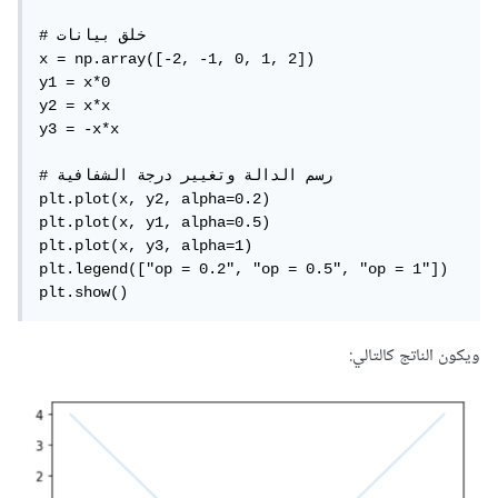
# خلق بيانات

x = np.array([-2, -1, 0, 1, 2])

y1 = x*0

y2 = x*x

y3 = -x*x

# رسم الدالة وتغيير درجة الشفافية

plt.plot(x, y2, alpha=0.2)

plt.plot(x, y1, alpha=0.5)

plt.plot(x, y3, alpha=1)

plt.legend(["op = 0.2", "op = 0.5", "op = 1"])

plt.show()
ويكون الناتج كالتالي: