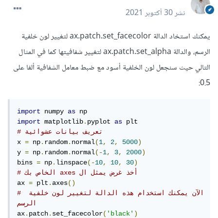
نشر
30 أكتوبر 2021
يمكنك استخاد الدالة ax.patch.set_facecolor لتغيير لون خلفية
الرسم، والدالة ax.patch.set_alpha لتغيير شفافيتها كما في المثال
التالي حيث سنجعل لون الخلفية أسود مع ضبط معامل الشفافية ألفا على
0.5:
import
 numpy 
as
import
 matplotlib
.
pyplot 
as
# تعريف بيانات عشوائية
x 
=
 np
.
random
.
normal
(
1
,
2
,
5000
)
y 
=
 np
.
random
.
normal
(-
1
,
3
,
2000
)
bins 
=
 np
.
linspace
(-
10
,
10
,
30
)
# الخاص بك axes أخذ غرض يمثل ال 
ax 
=
 plt
.
axes
()
# الآن يمكنك استخدام هذه الدالة لتغيير لون خلفية 
الرسم
ax
.
patch
.
set_facecolor
(
'black'
)