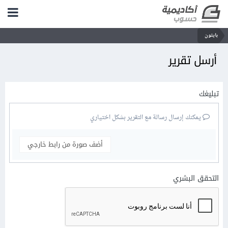
بايثون
أرسل تقرير
تبليغك
يمكنك إرسال رسالة مع التقرير بشكل اختياري
أضف صورة من رابط خارجي
التحقق البشري