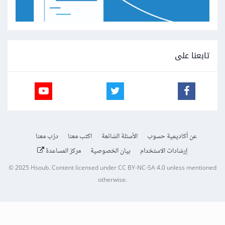
تابعنا على
عن أكاديمية حسوب
الأسئلة الشائعة
اكتب معنا
درّب معنا
إرشادات الاستخدام
بيان الخصوصية
مركز المساعدة
© 2025
Hsoub
.
Content licensed under
CC BY-NC-SA 4.0
unless mentioned
otherwise.