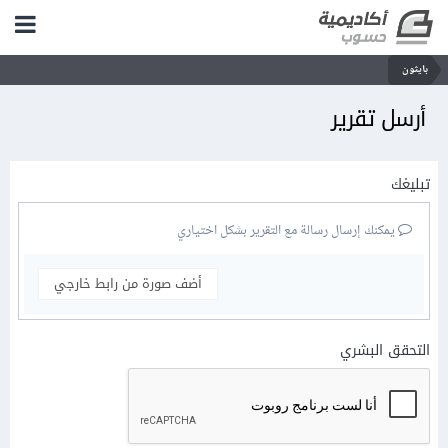
بايثون
أرسل تقرير
تبليغك
يمكنك إرسال رسالة مع التقرير بشكل اختياري
أضف صورة من رابط خارجي
التحقق البشري