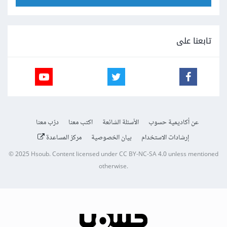
تابعنا على
عن أكاديمية حسوب
الأسئلة الشائعة
اكتب معنا
درّب معنا
إرشادات الاستخدام
بيان الخصوصية
مركز المساعدة
© 2025
Hsoub
.
Content licensed under
CC BY-NC-SA 4.0
unless mentioned
otherwise.