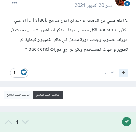
نشر
20 أكتوبر 2021
لا اعلم شيي عن البرمجة واريد ان اكون مبرمج full stack او علي
الاقل backend الكل نصحني بهذا ويذكر انه اهم وافضل .. بحثت في
دورات حسوب وجدت دورة مدخل الي عالم الكمبيوتر كبداية ثم
تطوير واجهات المستخدم ولكن لم اري دورات back end ؟
اقتباس
1
الترتيب حسب التقييم
الترتيب حسب التاريخ
1