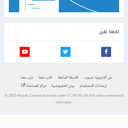
تابعنا على
عن أكاديمية حسوب
الأسئلة الشائعة
اكتب معنا
درّب معنا
إرشادات الاستخدام
بيان الخصوصية
مركز المساعدة
© 2025
Hsoub
.
Content licensed under
CC BY-NC-SA 4.0
unless mentioned
otherwise.