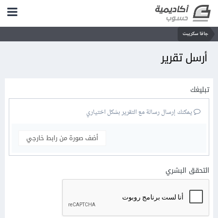
جافا سكريبت
أرسل تقرير
تبليغك
يمكنك إرسال رسالة مع التقرير بشكل اختياري
أضف صورة من رابط خارجي
التحقق البشري