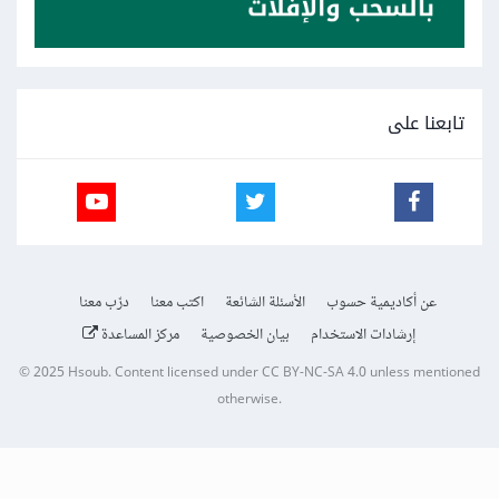
تابعنا على
عن أكاديمية حسوب
الأسئلة الشائعة
اكتب معنا
درّب معنا
إرشادات الاستخدام
بيان الخصوصية
مركز المساعدة
© 2025
Hsoub
.
Content licensed under
CC BY-NC-SA 4.0
unless mentioned
otherwise.