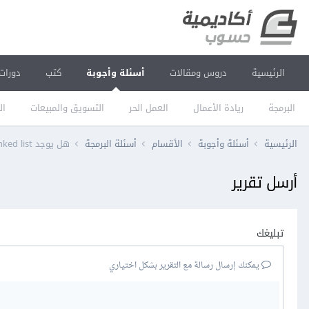
الرئيسية
دروس ومقالات
أسئلة وأجوبة
كتب
دورات
البرمجة
ريادة الأعمال
العمل الحر
التسويق والمبيعات
ال
الرئيسية
أسئلة وأجوبة
الأقسام
أسئلة البرمجة
هل يوجد circular linked list في ++C؟
أرسل تقرير
تبليغك
يمكنك إرسال رسالة مع التقرير بشكل اختياري