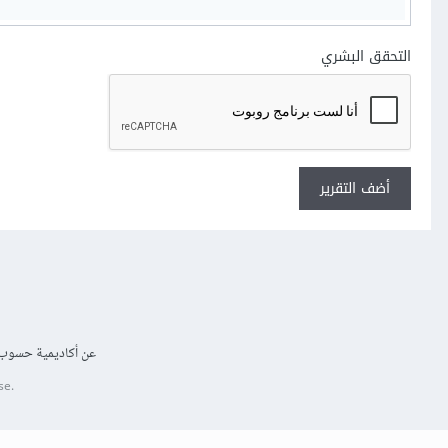
التحقق البشري
أضف التقرير
عن أكاديمية حسوب
se.