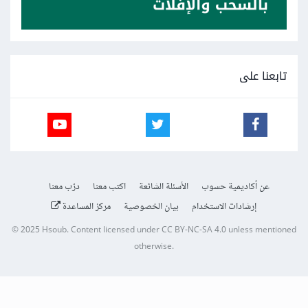
تابعنا على
عن أكاديمية حسوب
الأسئلة الشائعة
اكتب معنا
درّب معنا
إرشادات الاستخدام
بيان الخصوصية
مركز المساعدة
© 2025
Hsoub
.
Content licensed under
CC BY-NC-SA 4.0
unless mentioned
otherwise.