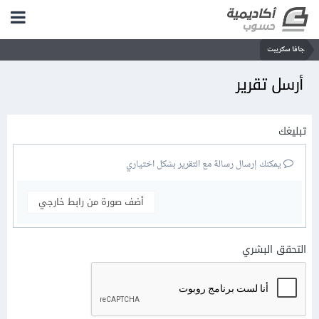
جافا سكريبت
أرسل تقرير
تبليغك
يمكنك إرسال رسالة مع التقرير بشكل اختياري
أضف صورة من رابط خارجي
التحقق البشري