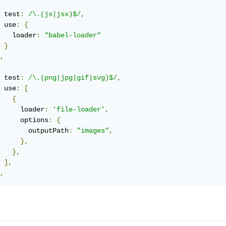
 test
:
/\.(js|jsx)$/
,
 use
:
{
   loader
:
"babel-loader"
}
,
 test
:
/\.(png|jpg|gif|svg)$/
,
 use
:
[
{
     loader
:
'file-loader'
,
     options
:
{
       outputPath
:
"images"
,
},
},
],
,