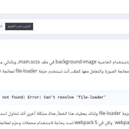
الترتيب حسب التقييم
ال
يبدو أنك تحاول وضع صورة باستخدام الخاصية round-image
ملف main.scss سوف يتم معالجة الصورة والتعامل معها كملف, أن
 not found: Error: Can't resolve 'file-loader'
المشكلة أنك لم تقم بتثبيت الحزمة file-loader ولذلك يعطيك هذا الخطأ, هناك مشكلة أخرى أنك تحاول 
حزمة file-loader في webpack 5 ولكن في webpack 5 لست بحاجة لاستخدام محملات وحزم