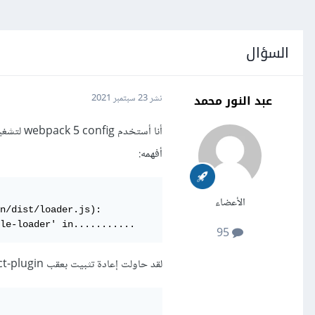
السؤال
عبد النور محمد
نشر
23 سبتمبر 2021
أفهمه:
الأعضاء
n/dist/loader.js):

le-loader' in...........
95
لقد حاولت إعادة تثبيت بعقب mini-css-extract-plugin الذي لم ينجح ، ولست متأكدًا مما يمكن أن يكون المشكلة هنا.