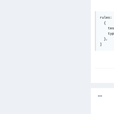
rules: 
  {

    tes
    typ
  },

]