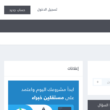
تسجيل الدخول
حساب جديد
إعلانات
ن
0
السؤال