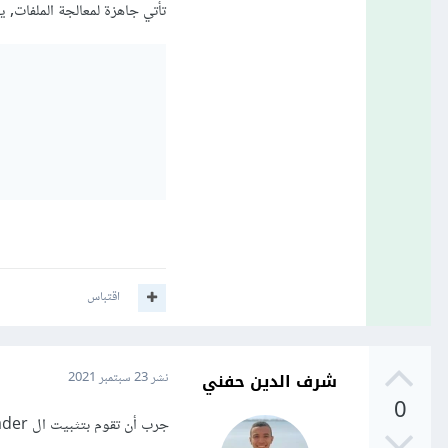
تأتي جاهزة لمعالجة الملفات, يم
اقتباس
شرف الدين حفني
نشر
23 سبتمبر 2021
0
جرب أن تقوم بتثبيت ال file loader