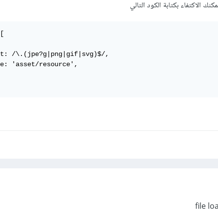
كنك الاكتفاء بكتابة الكود التالي
[

t: /\.(jpe?g|png|gif|svg)$/,

e: 'asset/resource',
