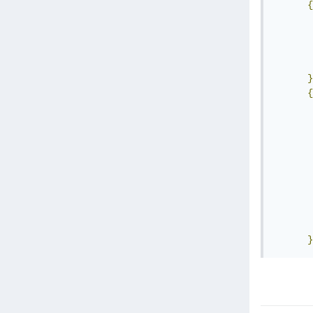
{
       
       
       
}
{
       
       
       
       
       
}