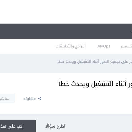
تصميم
DevOps
البرامج والتطبيقات
متابعو
مشاركة
اطرح سؤالًا
أجب على هذا 