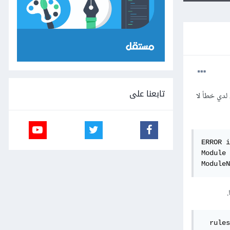
تابعنا على
الصور ، لدي خطأ لا
ERROR i
Module 
ModuleN
  rules