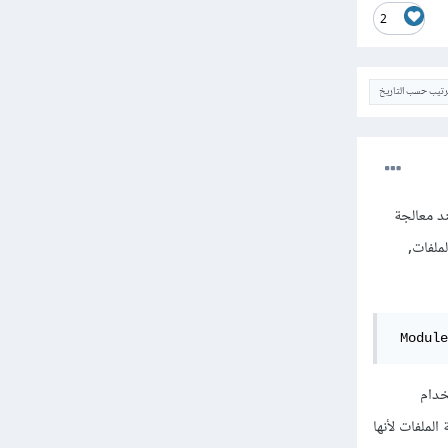
2
ترتيب حسب التاريخ
backg في ملف main.scss, وبالتالي عند معالجة
ت تستخدم حزمة file-loader لمعالجة الملفات,
 Module
استخدام
 لمعالجة الملفات لأنها