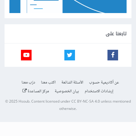
تابعنا على
عن أكاديمية حسوب
الأسئلة الشائعة
اكتب معنا
درّب معنا
إرشادات الاستخدام
بيان الخصوصية
مركز المساعدة
© 2025
Hsoub
.
Content licensed under
CC BY-NC-SA 4.0
unless mentioned
otherwise.