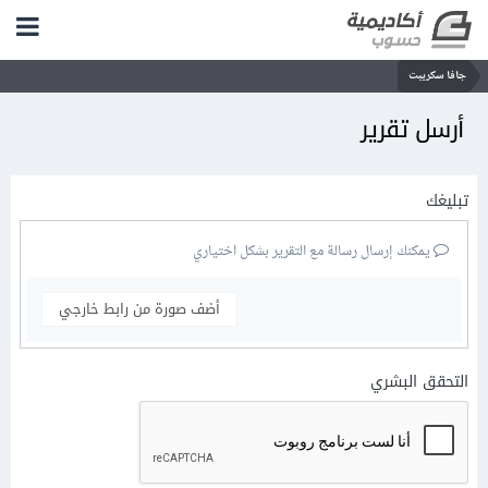
جافا سكريبت
أرسل تقرير
تبليغك
يمكنك إرسال رسالة مع التقرير بشكل اختياري
أضف صورة من رابط خارجي
التحقق البشري