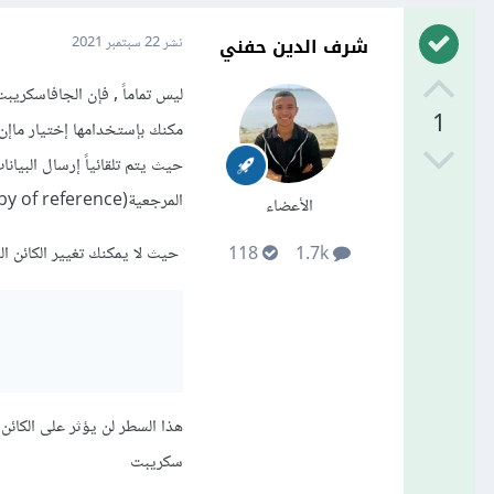
شرف الدين حفني
نشر
22 سبتمبر 2021
1
مكنك بإستخدامها إختيار ماإن ك
المرجعية(copy of reference).
الأعضاء
حيث ﻻ يمكنك تغيير الكائن الذي
118
1.7k
سكريبت