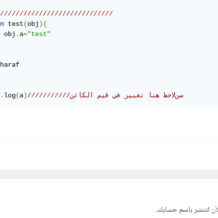
/////////////////////////////
n
 test
(
obj
){
	obj
.
a
=
"test"
///////////سنﻻحظ هنا تغيير في قيم الكائن 
)
a
(
log
.
آن
لتنشر باسم حسابك.