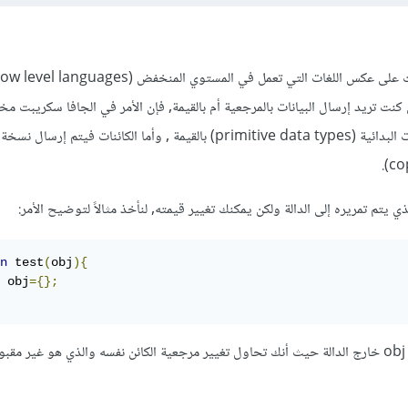
نت تريد إرسال البيانات بالمرجعية أم بالقيمة, فإن الأمر في الجافا سكريبت مختل
حيث يتم تلقائياً إرسال البيانات البدائية (primitive data types) بالقيمة , وأما الكائنات فيتم إرسال 
 يتم تمريره إلى الدالة ولكن يمكنك تغيير قيمته, لنأخذ مثالاً لتوضيح الأمر:
n
 test
(
obj
){
	obj
={};
هذا السطر لن يؤثر على الكائن obj خارج الدالة حيث أنك تحاول تغيير مرجعية الكائن نفسه والذي هو غير