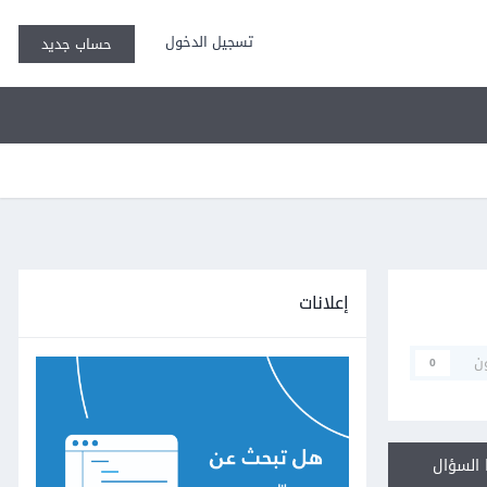
تسجيل الدخول
حساب جديد
إعلانات
ن
0
السؤال