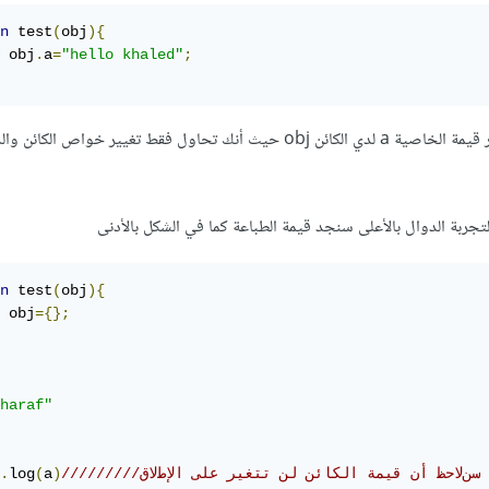
n
 test
(
obj
){
	obj
.
a
=
"hello khaled"
;
بينما هذا السطر سيقوم بتغيير قيمة الخاصية a لدي الكائن obj حيث أنك تحاول فقط تغيير خواص الك
لتجربة الدوال بالأعلى سنجد قيمة الطباعة كما في الشكل بالأدنى
n
 test
(
obj
){
	obj
={};
haraf"
/////////سنﻻحظ أن قيمة الكائن لن تتغير على الإطﻻق
)
a
(
log
.