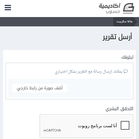
جافا سكريبت
أرسل تقرير
تبليغك
يمكنك إرسال رسالة مع التقرير بشكل اختياري
أضف صورة من رابط خارجي
التحقق البشري