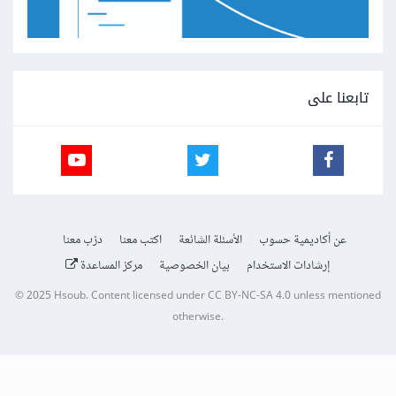
تابعنا على
عن أكاديمية حسوب
الأسئلة الشائعة
اكتب معنا
درّب معنا
إرشادات الاستخدام
بيان الخصوصية
مركز المساعدة
© 2025
Hsoub
.
Content licensed under
CC BY-NC-SA 4.0
unless mentioned
otherwise.