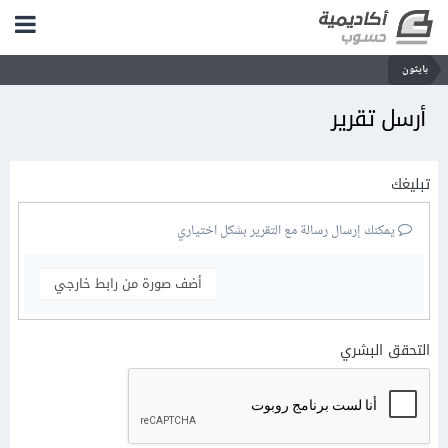
بايثون
أرسل تقرير
تبليغك
يمكنك إرسال رسالة مع التقرير بشكل اختياري
أضف صورة من رابط خارجي
التحقق البشري