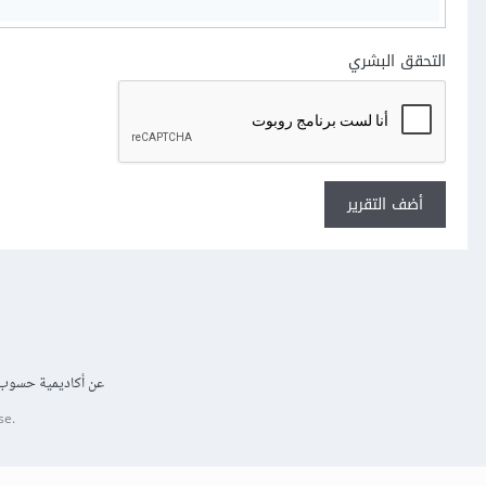
التحقق البشري
أضف التقرير
عن أكاديمية حسوب
se.