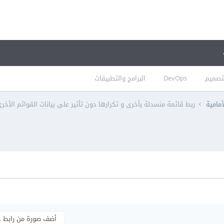
تصميم
DevOps
البرامج والتطبيقات
أمامية
ربط قائمة منسدلة بأخرى و تكرارها دون تأثير على بيانات القوائم الأخرى في 
أضف صورة من رابط 