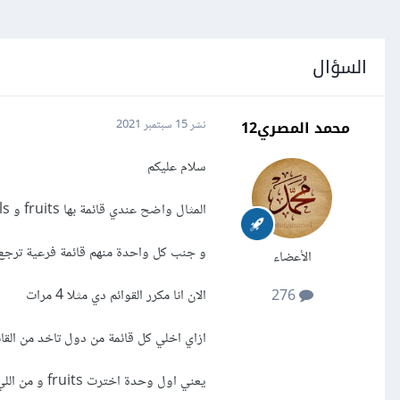
السؤال
محمد المصري12
نشر
15 سبتمبر 2021
سلام عليكم
المثال واضح عندي قائمة بها fruits و animals و birds و cars
و جنب كل واحدة منهم قائمة فرعية ترجع النتائج حسب
الأعضاء
الان انا مكرر القوائم دي مثلا 4 مرات
276
ازاي اخلي كل قائمة من دول تاخد من القائم
يعني اول وحدة اخترت fruits و من اللي جنبها اخترت banana مثلا