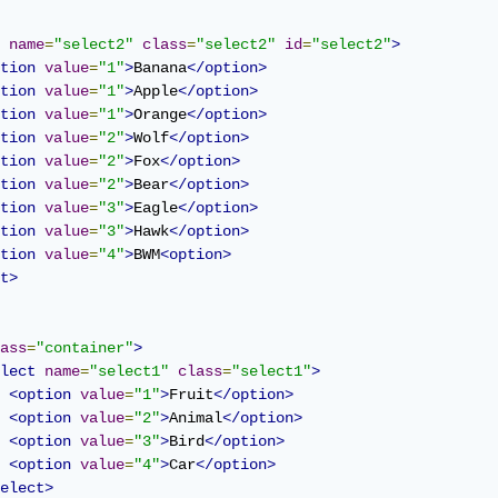
name
=
"select2"
class
=
"select2"
id
=
"select2"
>
tion
value
=
"1"
>
Banana
</option>
tion
value
=
"1"
>
Apple
</option>
tion
value
=
"1"
>
Orange
</option>
tion
value
=
"2"
>
Wolf
</option>
tion
value
=
"2"
>
Fox
</option>
tion
value
=
"2"
>
Bear
</option>
tion
value
=
"3"
>
Eagle
</option>
tion
value
=
"3"
>
Hawk
</option>
tion
value
=
"4"
>
BWM
<option>
t>
ass
=
"container"
>
lect
name
=
"select1"
class
=
"select1"
>
<option
value
=
"1"
>
Fruit
</option>
<option
value
=
"2"
>
Animal
</option>
<option
value
=
"3"
>
Bird
</option>
<option
value
=
"4"
>
Car
</option>
elect>