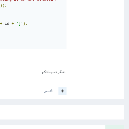
));
+
 id 
+
']'
);
انتظر تعليماتكم
اقتباس