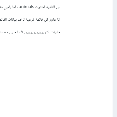
من التانية اخترت animals ، لما باجي بقا بحدد الاختيار ده القائمة الفرعية الاولى بتتغير
انا عاوز كل قائمة فرعية تاخد بيانات القائ
حاولت كتييييييييييييير ف الحوار ده م