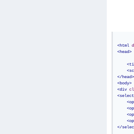
<html
d
<head>
<ti
<sc
</head>
<body>
<div
cl
<select
<op
<op
<op
<op
</selec