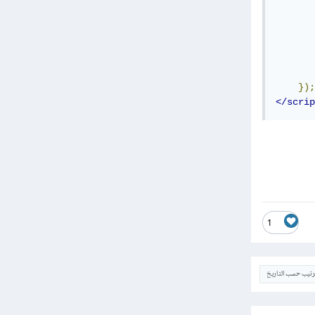
       
       
});
</scrip
1
ترتيب حسب التاريخ