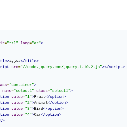
ir
=
"rtl"
lang
=
"ar"
>
</title>
تجربة
tle>
ript
src
=
"//code.jquery.com/jquery-1.10.2.js"
></script>
ass
=
"container"
>
name
=
"select1"
class
=
"select1"
>
tion
value
=
"1"
>
Fruit
</option>
tion
value
=
"2"
>
Animal
</option>
tion
value
=
"3"
>
Bird
</option>
tion
value
=
"4"
>
Car
</option>
t>