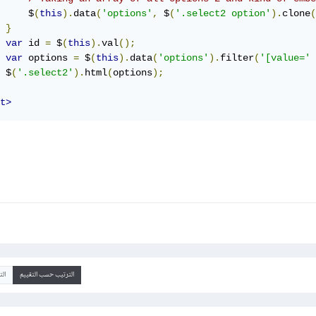
     $
(
this
).
data
(
'options'
,
 $
(
'.select2 option'
).
clone
(
}
var
 id 
=
 $
(
this
).
val
();
var
 options 
=
 $
(
this
).
data
(
'options'
).
filter
(
'[value='
 $
(
'.select2'
).
html
(
options
);
t>
الترتيب حسب التقييم
ال