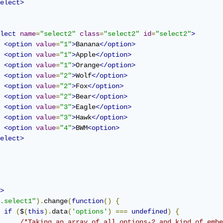
elect>
lect
name
=
"select2"
class
=
"select2"
id
=
"select2"
>
<option
value
=
"1"
>
Banana
</option>
<option
value
=
"1"
>
Apple
</option>
<option
value
=
"1"
>
Orange
</option>
<option
value
=
"2"
>
Wolf
</option>
<option
value
=
"2"
>
Fox
</option>
<option
value
=
"2"
>
Bear
</option>
<option
value
=
"3"
>
Eagle
</option>
<option
value
=
"3"
>
Hawk
</option>
<option
value
=
"4"
>
BWM
<option>
elect>
>
.select1"
).
change
(
function
()
{
if
(
$
(
this
).
data
(
'options'
)
===
undefined
)
{
/*Taking an array of all options-2 and kind of embe