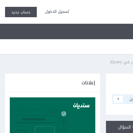
تسجيل الدخول
حساب جديد
JQuery
إعلانات
ن
1
السؤال