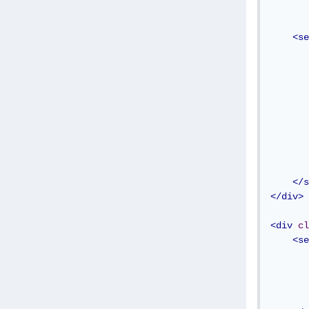
<se
</s
</div>
<div
cl
<se