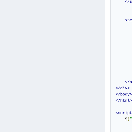
</s
<se
</s
</div>
</body>
</html>
<script
    $
(
"