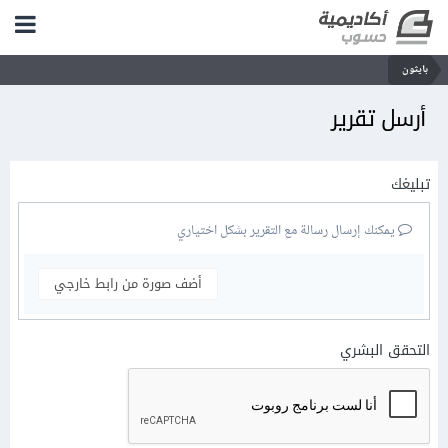
بايثون
أرسل تقرير
تبليغك
يمكنك إرسال رسالة مع التقرير بشكل اختياري
أضف صورة من رابط خارجي
التحقق البشري