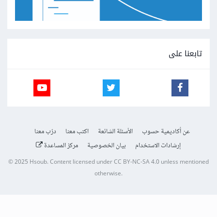
تابعنا على
عن أكاديمية حسوب
الأسئلة الشائعة
اكتب معنا
درّب معنا
إرشادات الاستخدام
بيان الخصوصية
مركز المساعدة
© 2025
Hsoub
.
Content licensed under
CC BY-NC-SA 4.0
unless mentioned
otherwise.