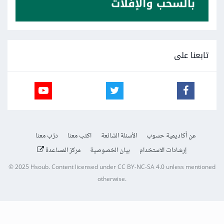
تابعنا على
عن أكاديمية حسوب
الأسئلة الشائعة
اكتب معنا
درّب معنا
إرشادات الاستخدام
بيان الخصوصية
مركز المساعدة
© 2025
Hsoub
.
Content licensed under
CC BY-NC-SA 4.0
unless mentioned
otherwise.