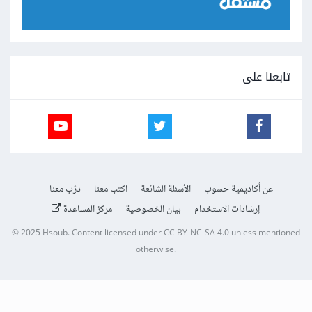
تابعنا على
عن أكاديمية حسوب
الأسئلة الشائعة
اكتب معنا
درّب معنا
إرشادات الاستخدام
بيان الخصوصية
مركز المساعدة
© 2025
Hsoub
.
Content licensed under
CC BY-NC-SA 4.0
unless mentioned
otherwise.