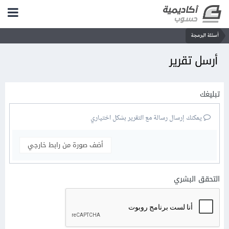
أسئلة البرمجة
أرسل تقرير
تبليغك
يمكنك إرسال رسالة مع التقرير بشكل اختياري
أضف صورة من رابط خارجي
التحقق البشري