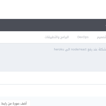
تصميم
DevOps
البرامج والتطبيقات
لة عند رفع node/react الى heroku
أضف صورة من رابط 