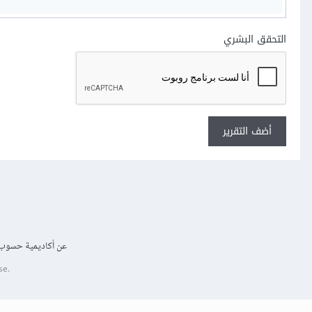
التحقق البشري
أضف التقرير
عن أكاديمية حسوب
se.