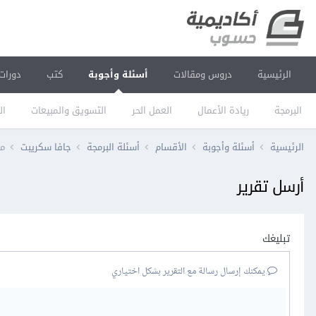
الرئيسية
دروس ومقالات
أسئلة وأجوبة
كتب
دورات
البرمجة
ريادة الأعمال
العمل الحر
التسويق والمبيعات
ال
الرئيسية
أسئلة وأجوبة
الأقسام
أسئلة البرمجة
جافا سكريبت
مشك
أرسل تقرير
تبليغك
يمكنك إرسال رسالة مع التقرير بشكل اختياري