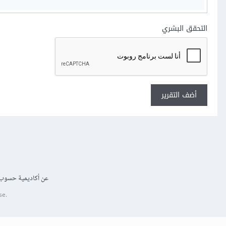
التحقق البشري
أضف التقرير
عن أكاديمية حسوب
se.