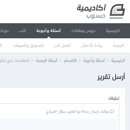
الرئيسية
دروس ومقالات
أسئلة وأجوبة
كتب
دورات
البرمجة
ريادة الأعمال
العمل الحر
التسويق والمبيعات
ال
الرئيسية
أسئلة وأجوبة
الأقسام
أسئلة البرمجة
المقاسات في مكون Image في js
أرسل تقرير
تبليغك
يمكنك إرسال رسالة مع التقرير بشكل اختياري