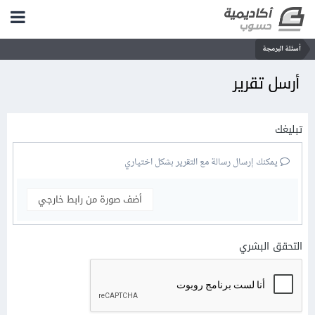
أسئلة البرمجة
أرسل تقرير
تبليغك
يمكنك إرسال رسالة مع التقرير بشكل اختياري
أضف صورة من رابط خارجي
التحقق البشري